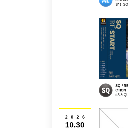
LECT
定！
SO
SQ「RE
CTIO
dS & Q
2026
10.30