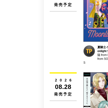
発売予定
夏騎士-S
onlig
陽 fro
from S
S
2026
08.28
発売予定