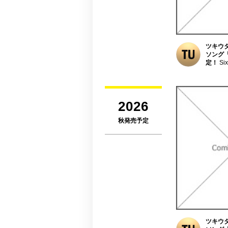
ツキウタ。
ソング「G
定！
Six
2026
秋発売予定
ツキウタ。