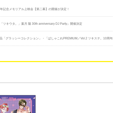
周年記念メモリアル上映会【第二幕】の開催が決定！
ring 「ツキウタ。」葉月 陽 30th anniversary DJ Party』開催決定
「グラッシーコレクション」・「ぱしゃこれPREMIUM／Vol.2 ツキステ。10周年