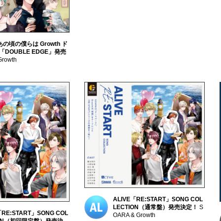
 あの頃の僕らは Growth ド
「DOUBLE EDGE」発売
rowth
ALIVE「RE:START」SONG COL
LECTION（通常盤）発売決定！
S
「RE:START」SONG COL
OARA & Growth