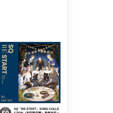
SQ「RE:START」SONG COLLE