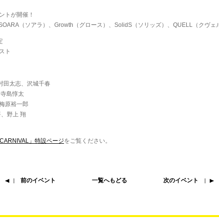
ントが開催！
活躍するSOARA（ソアラ）、Growth（グロース）、SolidS（ソリッズ）、QUELL（
定
スト
、村田太志、沢城千春
、寺島惇太
、梅原裕一郎
、野上 翔
ER CARNIVAL」特設ページ
をご覧ください。
前のイベント
一覧へもどる
次のイベント