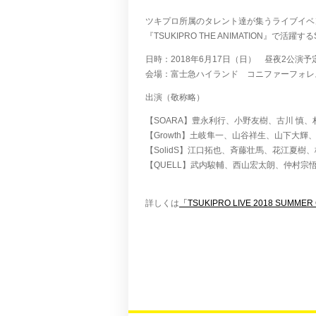
ツキプロ所属のタレント達が集うライブイベ
『TSUKIPRO THE ANIMATION』で
日時：2018年6月17日（日） 昼夜2公演予
会場：富士急ハイランド コニファーフォレ
出演（敬称略）
【SOARA】豊永利行、小野友樹、古川 慎
【Growth】土岐隼一、山谷祥生、山下大輝
【SolidS】江口拓也、斉藤壮馬、花江夏樹
【QUELL】武内駿輔、西山宏太朗、仲村宗悟
詳しくは
「TSUKIPRO LIVE 2018 SUMM