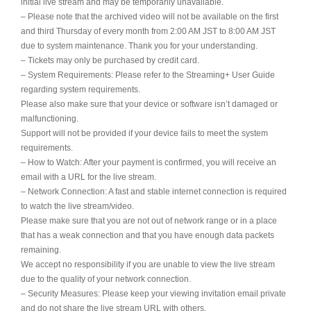
initial live stream and may be temporarily unavailable.
– Please note that the archived video will not be available on the first
and third Thursday of every month from 2:00 AM JST to 8:00 AM JST
due to system maintenance. Thank you for your understanding.
– Tickets may only be purchased by credit card.
– System Requirements: Please refer to the Streaming+ User Guide
regarding system requirements.
Please also make sure that your device or software isn’t damaged or
malfunctioning.
Support will not be provided if your device fails to meet the system
requirements.
– How to Watch: After your payment is confirmed, you will receive an
email with a URL for the live stream.
– Network Connection: A fast and stable internet connection is required
to watch the live stream/video.
Please make sure that you are not out of network range or in a place
that has a weak connection and that you have enough data packets
remaining.
We accept no responsibility if you are unable to view the live stream
due to the quality of your network connection.
– Security Measures: Please keep your viewing invitation email private
and do not share the live stream URL with others.