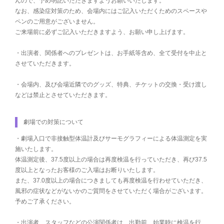
んので、予め明記いただきますようお願いいたします。
なお、感染症対策のため、会場内にはご記入いただくためのスペースや
ペンのご用意がございません。
ご来場前に必ずご記入いただきますよう、お願い申し上げます。
・出演者、関係者へのプレゼントは、お手紙等含め、全て受付を中止と
させていただきます。
・会場内、及び会場近隣でのグッズ、特典、チケットの交換・受け渡し
などは禁止とさせていただきます。
劇場での対策について
・劇場入口で非接触型体温計及びサーモグラフィーによる体温測定を実
施いたします。
体温測定後、37.5度以上の場合は再度検温を行っていただき、再び37.5
度以上となったお客様のご入場はお断りいたします。
また、37.0度以上の場合につきましても再度検温を行わせていただき、
風邪の症状などがないかのご質問をさせていただく場合がございます。
予めご了承ください。
・出演者、スタッフなどの公演関係者は、出勤前、始業時に検温を行