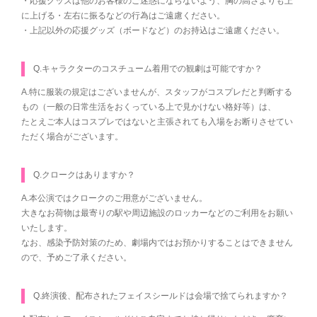
・応援グッズは他のお客様のご迷惑にならないよう、胸の高さよりも上
に上げる・左右に振るなどの行為はご遠慮ください。
・上記以外の応援グッズ（ボードなど）のお持込はご遠慮ください。
Q.キャラクターのコスチューム着用での観劇は可能ですか？
A.特に服装の規定はございませんが、スタッフがコスプレだと判断する
もの（一般の日常生活をおくっている上で見かけない格好等）は、
たとえご本人はコスプレではないと主張されても入場をお断りさせてい
ただく場合がございます。
Q.クロークはありますか？
A.本公演ではクロークのご用意がございません。
大きなお荷物は最寄りの駅や周辺施設のロッカーなどのご利用をお願い
いたします。
なお、感染予防対策のため、劇場内ではお預かりすることはできません
ので、予めご了承ください。
Q.終演後、配布されたフェイスシールドは会場で捨てられますか？