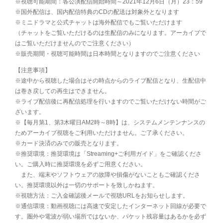
※視聴可能期間：各公演配信開始時間～2021年12月6日（月）23：59
※国外配信は、国内配信特典のCDの配送は対象外となります
※ミニドラマと公式チャットは海外配信でもご覧いただけます
（チャットをご覧いただけるのは生配信のみになります。アーカイブで
はご覧いただけませんのでご注意ください）
※販売期間・視聴可能時間は日本時間となりますのでご注意ください
【注意事項】
※途中から視聴した場合はその時点からのライブ配信となり、生配信中
は巻き戻しての再生はできません。
※ライブ配信後に再配信処理を行いますのでご覧いただけない時間がご
ざいます。
※【毎月第1、第3木曜日AM2時～8時】は、システムメンテンナンスの
ためアーカイブ視聴をご利用いただけません。ご了承ください。
※カード決済のみでの販売となります。
※推奨環境：推奨環境は「Streaming+ご利用ガイド」をご確認くださ
い。ご購入時に推奨環境を必ずご用意ください。
また、端末やソフトウェアの故障や損傷がないこともご確認くださ
い。推奨環境以外は一切のサポートを致しかねます。
※視聴方法：ご入金確認後メールで視聴URLをお知らせします。
※通信環境：動画視聴には高速で安定したインターネット回線が必要で
す。圏外や電波が弱い場所ではないか、パケット残容量はあるかを必ず