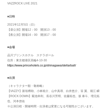
VAZZROCK LIVE 2021
■日時
2021年12月5日（日）
【昼公演】開場12：00 開演13：00
【夜公演】開場16：00 開演17：00
■会場
品川プリンスホテル ステラボール
住所：東京都港区高輪4-10-30
https://www.princehotels.co.jp/shinagawa/stellarball/
■出演
（キャラクター順・敬称略）
【VAZZY】新垣樽助、小林裕介、山中真尋、白井悠介、笹 翼、堀江 瞬
【ROCK DOWN】菊池幸利、長谷川芳明、佐藤拓也、坂 泰斗、増元拓
也、河本啓佑
※公演日程・開催時間・出演者は変更になる可能性がございます。