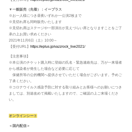
▼一般販売（先着）：イープラス
※お一人様につき昼夜いずれか一公演2枚まで
※見切れ席も同時販売いたします
※見切れ席はステージや一部演出が見えづらい席となりますことをご了
承の上お買い求めください
2021年11月6日（土）10:00～
【受付URL】
https://eplus.jp/vazzrock_live2021/
【注意事項】
※本公演のチケット購入時に登録の氏名・緊急連絡先は、万が一来場者
から感染者が発生した場合など必要に応じて
保健所等の公的機関へ提供させていただく場合がございます。予めご
了承ください。
※コロナウイルス感染予防に対する取り組みとお客様へのお願いにつき
ましては、別途改めて掲載いたしますので、ご確認の上ご来場くださ
い。
オンラインシート
＜国内配信＞