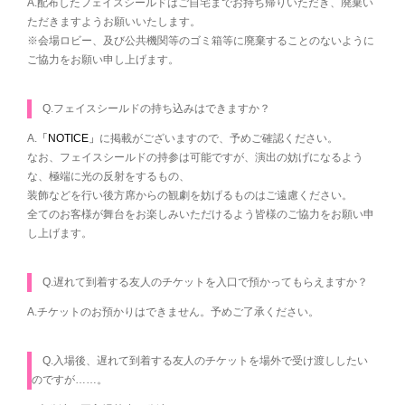
A.配布したフェイスシールドはご自宅までお持ち帰りいただき、廃棄い
ただきますようお願いいたします。
※会場ロビー、及び公共機関等のゴミ箱等に廃棄することのないように
ご協力をお願い申し上げます。
Q.フェイスシールドの持ち込みはできますか？
A.
「NOTICE」
に掲載がございますので、予めご確認ください。
なお、フェイスシールドの持参は可能ですが、演出の妨げになるよう
な、極端に光の反射をするもの、
装飾などを行い後方席からの観劇を妨げるものはご遠慮ください。
全てのお客様が舞台をお楽しみいただけるよう皆様のご協力をお願い申
し上げます。
Q.遅れて到着する友人のチケットを入口で預かってもらえますか？
A.チケットのお預かりはできません。予めご了承ください。
Q.入場後、遅れて到着する友人のチケットを場外で受け渡ししたい
のですが……。