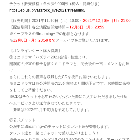
チケット販売価格：各公演6,000円（税込・特典付き）
https://eplus.jp/vazzrock_live2021/streaming/
【販売期間】2021年11月6日（土）10:00～
2021年12月6日（月）21:00
【配信期間】各公演配信開始時間～
12月6日（月）23:59
※イープラスのStreaming+での配信となります。
※
12月6日（月）23:59まで
アーカイブをご覧いただけます。
【オンラインシート購入特典】
①ミニドラマ「バズライ2021会場・控室より」
開演前の控室の様子を描くミニドラマと、閉会後の一言コメントをお届
け！
さらにこれらの音声を収録したCDを後日お届けいたします。
※ミニドラマは各公演開演の15分前頃より開始予定です。お時間に余裕
をもってご準備ください。
※CDはチケットをお申込みいただいた際にご入力いただきました住所
へムービックより送付させていただきます。
発送は2022年1月中旬頃を予定しております。
②公式チャット
公演中にStreaming+のチャットにタレント達が登場します。
タレント達と一緒にチャットで盛り上がりましょう！
※チャットをご覧いただけるのは生配信のみになります。アーカイブで