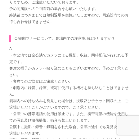
りますため、ご遠慮いただいております。
予め同施設へのご到着前の集合をお願いいたします。
終演後につきましては規制退場を実施いたしますので、同施設内でのお
待ち合わせはできません。
Q.観劇マナーについて、劇場内での注意事項はありますか？
A.
・本公演では全公演でカメラによる撮影、収録、同時配信が行われる予
定です。
客席の様子がカメラへ映り込むこともございますので、予めご了承くだ
さい。
・客席でのご飲食はご遠慮ください。
・劇場内に録音、録画、複写に使用する機材を持ち込むことはできませ
ん。
劇場内への持ち込みを発見した場合は、没収及びチケット回収の上、ご
退場いただくことがございますので、ご了承ください。
・公演中の携帯電話の使用は禁止です。また、携帯電話の機能を使用し
ての写真及び映像撮影、録音も禁止いたします。
公演中に撮影・録音・録画をされた場合、公演の途中でも発見次第、ご
退場いただきます。