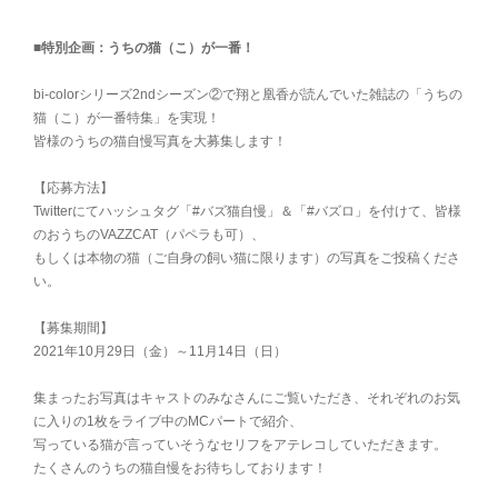
■特別企画：うちの猫（こ）が一番！
bi-colorシリーズ2ndシーズン②で翔と凰香が読んでいた雑誌の「うちの
猫（こ）が一番特集」を実現！
皆様のうちの猫自慢写真を大募集します！
【応募方法】
Twitterにてハッシュタグ「#バズ猫自慢」＆「#バズロ」を付けて、皆様
のおうちのVAZZCAT（パペラも可）、
もしくは本物の猫（ご自身の飼い猫に限ります）の写真をご投稿くださ
い。
【募集期間】
2021年10月29日（金）～11月14日（日）
集まったお写真はキャストのみなさんにご覧いただき、それぞれのお気
に入りの1枚をライブ中のMCパートで紹介、
写っている猫が言っていそうなセリフをアテレコしていただきます。
たくさんのうちの猫自慢をお待ちしております！