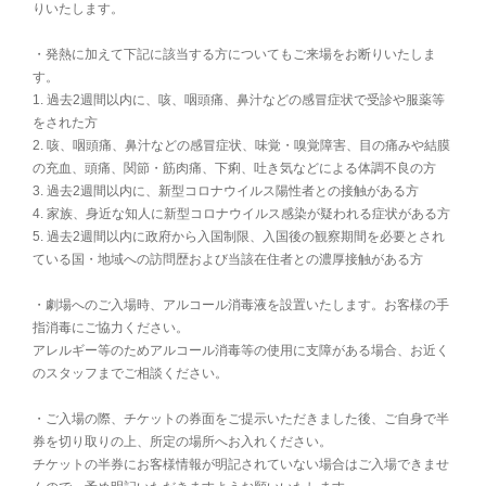
りいたします。
・発熱に加えて下記に該当する方についてもご来場をお断りいたしま
す。
1. 過去2週間以内に、咳、咽頭痛、鼻汁などの感冒症状で受診や服薬等
をされた方
2. 咳、咽頭痛、鼻汁などの感冒症状、味覚・嗅覚障害、目の痛みや結膜
の充血、頭痛、関節・筋肉痛、下痢、吐き気などによる体調不良の方
3. 過去2週間以内に、新型コロナウイルス陽性者との接触がある方
4. 家族、身近な知人に新型コロナウイルス感染が疑われる症状がある方
5. 過去2週間以内に政府から入国制限、入国後の観察期間を必要とされ
ている国・地域への訪問歴および当該在住者との濃厚接触がある方
・劇場へのご入場時、アルコール消毒液を設置いたします。お客様の手
指消毒にご協力ください。
アレルギー等のためアルコール消毒等の使用に支障がある場合、お近く
のスタッフまでご相談ください。
・ご入場の際、チケットの券面をご提示いただきました後、ご自身で半
券を切り取りの上、所定の場所へお入れください。
チケットの半券にお客様情報が明記されていない場合はご入場できませ