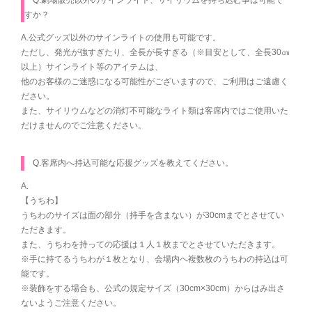
Q.劇場販売以外のサインライト、サイリウムを持ち込む事は可能で
すか？
A.公式グッズ以外のサインライトの使用も可能です。
ただし、発光が強すぎたり、全長が長すぎる（※目安として、全長30㎝
以上）サインライト等のアイテムは、
他のお客様のご迷惑になる可能性がございますので、ご利用はご遠慮く
ださい。
また、サイリウムなどの消灯不可能なライト類は客席内ではご使用いた
だけませんのでご注意ください。
Q.客席内へ持込可能な応援グッズを教えてください。
A.
【うちわ】
うちわのサイズは面の部分（持手を含まない）が30cmまでとさせてい
ただきます。
また、うちわを持っての応援は１人１枚までとさせていただきます。
※手に持てるうちわが１枚となり、会場内へ複数枚のうちわの持込は可
能です。
※装飾をする場合も、公式の規定サイズ（30cm×30cm）からはみ出さ
ないようご注意ください。