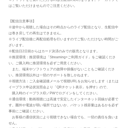
はご覧いただけませんのでご注意ください。
【配信注意事項】
※途中から視聴した場合はその時点からのライブ配信となり、生配信中
は巻き戻しての再生はできません。
※ライブ配信後に再配信処理を行いますのでご覧いただけない時間がご
ざいます。
※配信日2日前からはカード決済のみでの販売となります。
※推奨環境：推奨環境は「Streaming+ご利用ガイド」をご確認くださ
い。ご購入時に推奨環境を必ずご用意ください。
また、端末やソフトウェアの故障や損傷がないこともご確認くださ
い。推奨環境以外は一切のサポートを致しかねます。
※視聴方法：ご入金確認後メールで視聴URLをお知らせします（または
イープラス申込状況照会より「QRチケット表示」を押す）ので、
購入時のイープラスID／PWでログインをしてください。
※通信環境：動画視聴には高速で安定したインターネット回線が必要で
す。圏外や電波が弱い場所ではないか、パケット残容量はあるかを必ず
事前にご確認ください。
お客様の通信状況により視聴できない場合でも、一切の責任を負いま
せん。