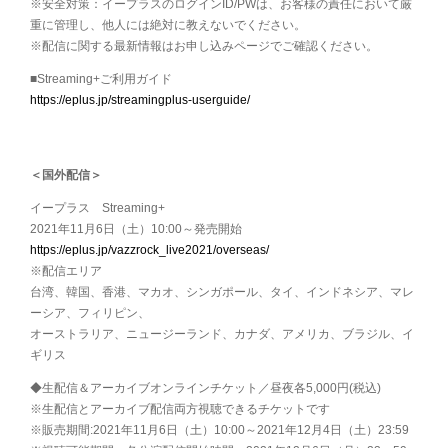
※安全対策：イープラスのログインID/PWは、お客様の責任において厳
重に管理し、他人には絶対に教えないでください。
※配信に関する最新情報はお申し込みページでご確認ください。
■Streaming+ご利用ガイド
https://eplus.jp/streamingplus-userguide/
＜国外配信＞
イープラス Streaming+
2021年11月6日（土）10:00～発売開始
https://eplus.jp/vazzrock_live2021/overseas/
※配信エリア
台湾、韓国、香港、マカオ、シンガポール、タイ、インドネシア、マレ
ーシア、フィリピン、
オーストラリア、ニュージーランド、カナダ、アメリカ、ブラジル、イ
ギリス
◆生配信＆アーカイブオンラインチケット／昼夜各5,000円(税込)
※生配信とアーカイブ配信両方視聴できるチケットです
※販売期間:2021年11月6日（土）10:00～2021年12月4日（土）23:59