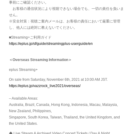
事前にご確認ください。
お客様の通信状況により視聴できない場合でも、一切の責任を負いま
せん。
※安全対策：視聴ご案内メールは、お客様の責任において厳重に管理
し、他人には絶対に教えないでください。
■Streaming+ご利用ガイド
https://eplus.jp/sf/guide/streamingplus-userguide/en
＜Overseas Streaming Information＞
eplus Streaming+
On sale from Saturday, November 6th, 2021 at 10:00 AM JST.
https://eplus.jp/vazzrock_live2021/overseas/
– Available Areas:
Australia, Brazil, Canada, Hong Kong, Indonesia, Macau, Malaysia,
New Zealand, Philippines,
Singapore, South Korea, Taiwan, Thailand, the United Kingdom, and
the United States.
◆ Live Stream & Archived Video Concert Tickets / Day & Night