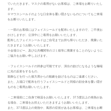
ていただきます。マスクの着用がないお客様は、ご来場をお断りいたし
ます。
※マウスシールドのような口全体を覆い隠さないものについてもご来場
をお断りいたします。
・一部のお客様にはフェイスシールドを配布いたしますので、ご不便お
かけしますが、公演中にご着用をお願いいたします。
配布したフェイスシールドはご自宅までお持ち帰りいただき、廃棄いた
だきますようお願いいたします。
※会場ロビー、及び公共機関等のゴミ箱等に廃棄することのないように
ご協力をお願い申し上げます。
・フェイスシールドの持参は可能ですが、演出の妨げになるような極端
に光の反射をするもの、
装飾などを行った後方席からの観劇を妨げるものはご遠慮ください。
また、入場口で配布を行うフェイスシールドと同様の顔全体を覆い隠す
ものをご着用お願いいたします。
・ご来場前にご自身で検温をお願いいたします。37.5度以上の発熱があ
る場合、ご来場をお控えいただきますようお願いいたします。
また、37.5度以上の発熱や、風邪の症状があるお客様は、ご来場をお断