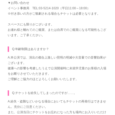
▼お問い合わせ
イベント事務局 TEL:03-5214-1020（平日11:00～18:00）
※付き添いの方がご観劇される場合もチケットは必要となります。
スペースにも限りがございます。
お連れ様と離れてのご鑑賞、または自席でのご鑑賞になる可能性もござ
います。ご了承ください。
Q.年齢制限はありますか？
A.本公演では、演出の都合上激しい照明の明滅や大音量での音響効果が
ございます。
健康への影響を考慮したうえで公演開催時に未就学児童のお客様の入場
をお断りさせていただきます。
ご理解とご協力のほどよろしくお願いいたします。
Q.チケットを紛失してしまったのですが……。
A.紛失・盗難などいかなる場合においてもチケットの再発行はできませ
ん。充分にご注意ください。
また、公演当日にチケットをお忘れになった方も場内にお入りいただけ