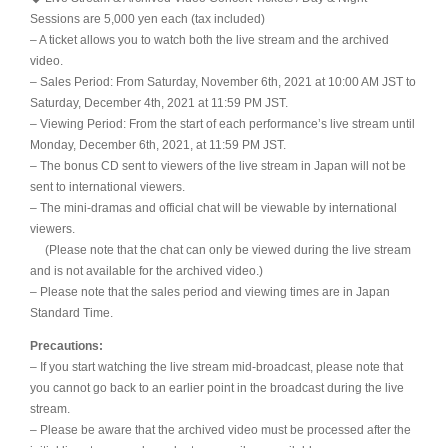
Sessions are 5,000 yen each (tax included)
– A ticket allows you to watch both the live stream and the archived
video.
– Sales Period: From Saturday, November 6th, 2021 at 10:00 AM JST to
Saturday, December 4th, 2021 at 11:59 PM JST.
– Viewing Period: From the start of each performance’s live stream until
Monday, December 6th, 2021, at 11:59 PM JST.
– The bonus CD sent to viewers of the live stream in Japan will not be
sent to international viewers.
– The mini-dramas and official chat will be viewable by international
viewers.
(Please note that the chat can only be viewed during the live stream
and is not available for the archived video.)
– Please note that the sales period and viewing times are in Japan
Standard Time.
Precautions:
– If you start watching the live stream mid-broadcast, please note that
you cannot go back to an earlier point in the broadcast during the live
stream.
– Please be aware that the archived video must be processed after the