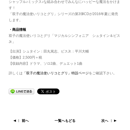
シャッフル♪ミックス♪な組み合わせでみんなにハッピーな魔法をかけま
す！
「双子の魔法使いリコとグリ」シリーズの第3弾CDが2016年夏に発売
します。
・商品情報
双子の魔法使いリコとグリ「マジカルシンフォニア シュタイン＆ビス
Jr.」
【出演】シュタイン：田丸篤志、ビスJr.：平川大輔
【価格】2,500円＋税
【収録内容】ドラマ、ソロ2曲、デュエット1曲
詳しくは
「双子の魔法使いリコとグリ」特設ページ
をご確認下さい。
前へ
一覧へもどる
次へ