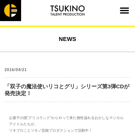
NEWS
2016/04/21
「双子の魔法使いリコとグリ」シリーズ第3弾CDが
発売決定！
お菓子の国”グリコランド”からやって来た個性溢れるおかしなマジカル
アイドルたちが、
ツキプロことツキノ芸能プロダクションで活動中！