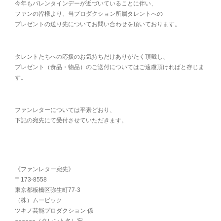
今年もバレンタインデーが近づいていることに伴い、
ファンの皆様より、当プロダクション所属タレントへの
プレゼントの送り先についてお問い合わせを頂いております。
タレントたちへの応援のお気持ちだけありがたく頂戴し、
プレゼント（食品・物品）のご送付についてはご遠慮頂ければと存じま
す。
ファンレターについては平素どおり、
下記の宛先にて受付させていただきます。
《ファンレター宛先》
〒173-8558
東京都板橋区弥生町77-3
（株）ムービック
ツキノ芸能プロダクション 係
○○○○○○（タレント名）宛