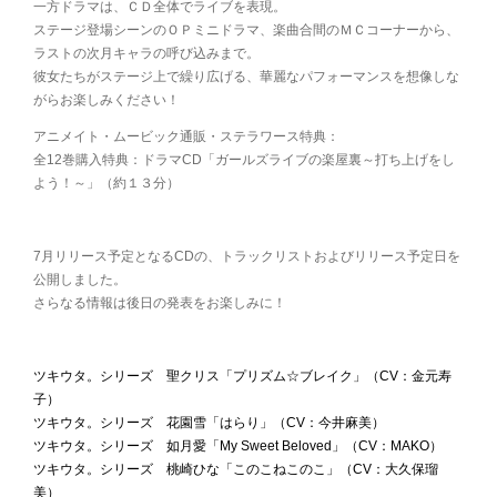
一方ドラマは、ＣＤ全体でライブを表現。
ステージ登場シーンのＯＰミニドラマ、楽曲合間のＭＣコーナーから、
ラストの次月キャラの呼び込みまで。
彼女たちがステージ上で繰り広げる、華麗なパフォーマンスを想像しな
がらお楽しみください！
アニメイト・ムービック通販・ステラワース特典：
全12巻購入特典：ドラマCD「ガールズライブの楽屋裏～打ち上げをし
よう！～」（約１３分）
7月リリース予定となるCDの、トラックリストおよびリリース予定日を
公開しました。
さらなる情報は後日の発表をお楽しみに！
ツキウタ。シリーズ 聖クリス「プリズム☆ブレイク」（CV：金元寿
子）
ツキウタ。シリーズ 花園雪「はらり」（CV：今井麻美）
ツキウタ。シリーズ 如月愛「My Sweet Beloved」（CV：MAKO）
ツキウタ。シリーズ 桃崎ひな「このこねこのこ」（CV：大久保瑠
美）