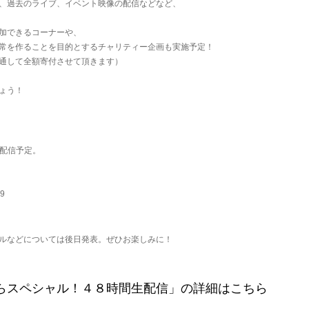
、過去のライブ、イベント映像の配信などなど、
加できるコーナーや、
常を作ることを目的とするチャリティー企画も実施予定！
通して全額寄付させて頂きます）
ょう！
配信予定。
9
ルなどについては後日発表。ぜひお楽しみに！
らスペシャル！４８時間生配信」の詳細はこちら