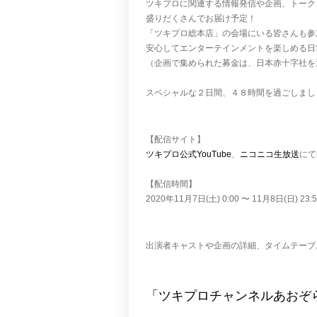
ツキプロに関連する情報発信や企画、トーク
盛りだくさんでお届け予定！
「ツキプロ総本店」の会場にいる皆さんも参
安心してエンターテインメントを楽しめる日
（企画で集められた募金は、日本赤十字社を
スペシャルな２日間、４８時間を過ごしまし
【配信サイト】
ツキプロ公式YouTube
、
ニコニコ生放送
にて
【配信時間】
2020年11月7日(土) 0:00 〜 11月8日(日) 23:5
出演者キャストや企画の詳細、タイムテーブ
「ツキプロチャンネルあおぞ