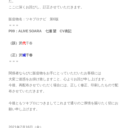
た。
ここに深くお詫びし、訂正させていただきます。
販促物名：ツキプロナビ 第6版
＝＝＝
P09：ALIVE SOARA 七瀬 望 CV表記
（誤）沢
代
千春
（正）沢
城
千春
＝＝＝
関係者ならびに販促物をお手にとっていただいたお客様には
大変ご迷惑をお掛け致しますこと、心よりお詫び申し上げます。
今後、再配布させていただく場合には、正しく修正、印刷したもので配
布させていただきます。
今後ともツキプロにつきましてこれまで通りのご厚情を賜りたく切にお
願い申し上げます。
2021年7月16日（金）