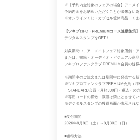
※【予約内金対象のフェアの場合】アニメイ
予約内金をお納めいただくことが出来ない為
※オンラインくじ・カプセル筐体商品・くま
【ツキプロFC・PREMIUMコース連動施策】
デジタルスタンプをGET！
対象期間中、アニメイトフェア対象店舗・ア
または、書籍・オーディオ・ビジュアル商品
ツキプロファンクラブ PREMIUM会員の皆様へ
※期間中のご注文または期間中に発売する新
※ツキプロファンクラブPREMIUM会員（月
STANDARD会員（月額330円・税込）の
※専用コードの拡散・譲渡は禁止とさせてい
※デジタルスタンプの獲得画面が表示されな
■受付期間
2026年8月8日（土）～8月30日（日）
■獲得方法