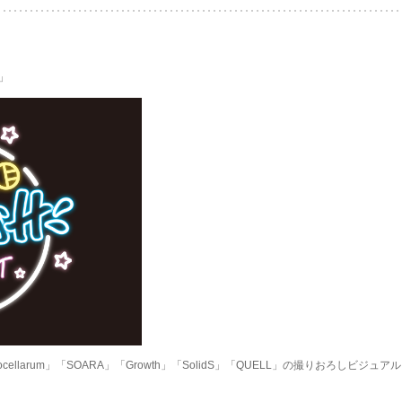
T」
rocellarum」「SOARA」「Growth」「SolidS」「QUELL」の撮りおろしビジ