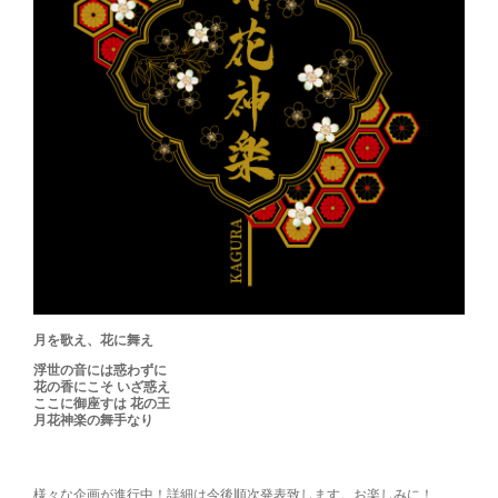
月を歌え、花に舞え
浮世の音には惑わずに
花の香にこそ いざ惑え
ここに御座すは 花の王
月花神楽の舞手なり
様々な企画が進行中！詳細は今後順次発表致します。お楽しみに！