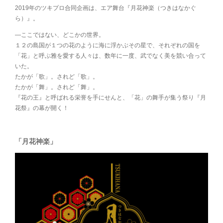
2019年のツキプロ合同企画は、エア舞台『月花神楽（つきはなかぐ
ら）』。
―ここではない、どこかの世界。
１２の島国が１つの花のように海に浮かぶその星で、それぞれの国を
「花」と呼ぶ雅を愛する人々は、数年に一度、武でなく美を競い合って
いた。
たかが「歌」。されど「歌」。
たかが「舞」。されど「舞」。
『花の王』と呼ばれる栄誉を手にせんと、「花」の舞手が集う祭り『月
花祭』の幕が開く！
「月花神楽」