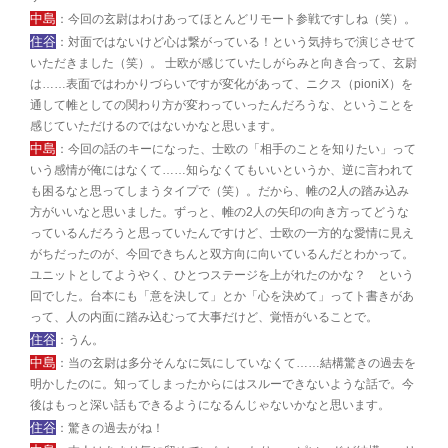
中島
：今回の玄尉はわけあってほとんどリモート参戦ですしね（笑）。
住谷
：対面ではないけど心は繋がっている！という気持ちで演じさせて
いただきました（笑）。 士欧が感じていたしがらみと向き合って、玄尉
は……表面ではわかりづらいですが変化があって、ニクス（pioniX）を
通して帷としての関わり方が変わっていったんだろうな、ということを
感じていただけるのではないかなと思います。
中島
：今回の話のキーになった、士欧の「相手のことを知りたい」って
いう感情が俺にはなくて……知らなくてもいいというか、逆に言われて
も困るなと思ってしまうタイプで（笑）。だから、帷の2人の踏み込み
方がいいなと思いました。ずっと、帷の2人の矢印の向き方ってどうな
っているんだろうと思っていたんですけど、士欧の一方的な愛情に見え
がちだったのが、今回できちんと双方向に向いているんだとわかって。
ユニットとしてようやく、ひとつステージを上がれたのかな？ という
回でした。台本にも「意を決して」とか「心を決めて」ってト書きがあ
って、人の内面に踏み込むって大事だけど、覚悟がいることで。
住谷
：うん。
中島
：当の玄尉は多分そんなに気にしていなくて……結構驚きの過去を
明かしたのに。知ってしまったからにはスルーできないような話で。今
後はもっと深い話もできるようになるんじゃないかなと思います。
住谷
：驚きの過去がね！