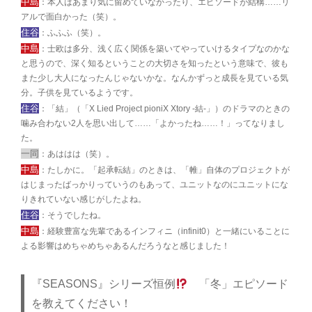
中島
：本人はあまり気に留めていなかったり、エピソードが結構……リ
アルで面白かった（笑）。
住谷
：ふふふ（笑）。
中島
：士欧は多分、浅く広く関係を築いてやっていけるタイプなのかな
と思うので、深く知るということの大切さを知ったという意味で、彼も
また少し大人になったんじゃないかな。なんかずっと成長を見ている気
分。子供を見ているようです。
住谷
：「結」（「X Lied Project pioniX Xtory -結-」）のドラマのときの
噛み合わない2人を思い出して……「よかったね……！」ってなりまし
た。
一同
：あははは（笑）。
中島
：たしかに。「起承転結」のときは、「帷」自体のプロジェクトが
はじまったばっかりっていうのもあって、ユニットなのにユニットにな
りきれていない感じがしたよね。
住谷
：そうでしたね。
中島
：経験豊富な先輩であるインフィニ（infinit0）と一緒にいることに
よる影響はめちゃめちゃあるんだろうなと感じました！
『SEASONS』シリーズ恒例
「冬」エピソード
を教えてください！