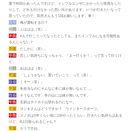
業で何回かあったんですけど、インフルエンザにかかったり怪我をした
りして、どれも行けなかった思い出があります。いつか行きたいなって
思っていたので、田所さんもう1回お願いします、車！
田所
：俺が運転するの？
一同
：ふははは（笑）。
中島
：4人で行こうってなったとしても、またインフルになる可能性あ
るんじゃない？
千葉
：たしかに（笑）。
中島
：悲しい気持ちになっちゃう。「まー行くか！」って言って行くけ
ど。
一同
：あははは（笑）。
千葉
：「しょうがない、置いていこう」って（笑）。
住谷
：くそー（笑）。
千葉
：冬担当なのにそんなに冬に縁が無いなんて…。
住谷
：そうなんです、冬の山には縁が無いんです。
中島
：玄尉はホイホイ山登れるのになー。
千葉
：ヨシキさんはどうですか？ ウインタースポーツ。
中島
：スノボは5年くらい前に1回やったくらい。行きたい気持ちはある
けど、丸1日取られるじゃん？
千葉
：そうですね。