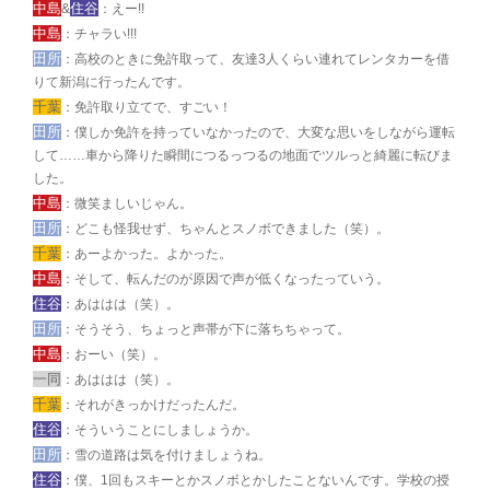
中島
住谷
&
：えー!!
中島
：チャラい!!!
田所
：高校のときに免許取って、友達3人くらい連れてレンタカーを借
りて新潟に行ったんです。
千葉
：免許取り立てで、すごい！
田所
：僕しか免許を持っていなかったので、大変な思いをしながら運転
して……車から降りた瞬間につるっつるの地面でツルっと綺麗に転びま
した。
中島
：微笑ましいじゃん。
田所
：どこも怪我せず、ちゃんとスノボできました（笑）。
千葉
：あーよかった。よかった。
中島
：そして、転んだのが原因で声が低くなったっていう。
住谷
：あははは（笑）。
田所
：そうそう、ちょっと声帯が下に落ちちゃって。
中島
：おーい（笑）。
一同
：あははは（笑）。
千葉
：それがきっかけだったんだ。
住谷
：そういうことにしましょうか。
田所
：雪の道路は気を付けましょうね。
住谷
：僕、1回もスキーとかスノボとかしたことないんです。学校の授