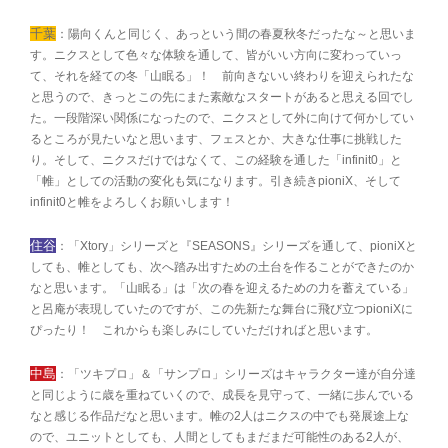
千葉
：陽向くんと同じく、あっという間の春夏秋冬だったな～と思いま
す。ニクスとして色々な体験を通して、皆がいい方向に変わっていっ
て、それを経ての冬「山眠る」！ 前向きないい終わりを迎えられたな
と思うので、きっとこの先にまた素敵なスタートがあると思える回でし
た。一段階深い関係になったので、ニクスとして外に向けて何かしてい
るところが見たいなと思います、フェスとか、大きな仕事に挑戦した
り。そして、ニクスだけではなくて、この経験を通した「infinit0」と
「帷」としての活動の変化も気になります。引き続きpioniX、そして
infinit0と帷をよろしくお願いします！
住谷
：「Xtory」シリーズと『SEASONS』シリーズを通して、pioniXと
しても、帷としても、次へ踏み出すための土台を作ることができたのか
なと思います。「山眠る」は「次の春を迎えるための力を蓄えている」
と呂庵が表現していたのですが、この先新たな舞台に飛び立つpioniXに
ぴったり！ これからも楽しみにしていただければと思います。
中島
：「ツキプロ」＆「サンプロ」シリーズはキャラクター達が自分達
と同じように歳を重ねていくので、成長を見守って、一緒に歩んでいる
なと感じる作品だなと思います。帷の2人はニクスの中でも発展途上な
ので、ユニットとしても、人間としてもまだまだ可能性のある2人が、