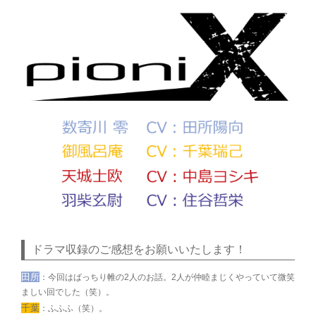
ドラマ収録のご感想をお願いいたします！
田所
：今回はばっちり帷の2人のお話。2人が仲睦まじくやっていて微笑
ましい回でした（笑）。
千葉
：ふふふ（笑）。