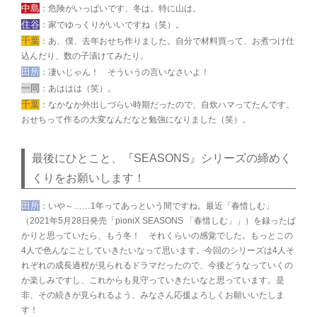
中島
：危険がいっぱいです、冬は。特に山は。
住谷
：家でゆっくりがいいですね（笑）。
千葉
：あ、僕、去年おせち作りました。自分で材料買って、お煮つけ仕
込んだり、数の子漬けてみたり。
田所
：凄いじゃん！ そういうの言いなさいよ！
一同
：あははは（笑）。
千葉
：なかなか外出しづらい時期だったので、自炊ハマってたんです。
おせちって作るの大変なんだなと勉強になりました（笑）。
最後にひとこと、『SEASONS』シリーズの締めく
くりをお願いします！
田所
：いや～……1年ってあっという間ですね。最近「春惜しむ」
（2021年5月28日発売「pioniX SEASONS 「春惜しむ」」）を録ったば
かりと思っていたら、もう冬！ それくらいの感覚でした。もっとこの
4人で色んなことしていきたいなって思います。今回のシリーズは4人そ
れぞれの成長過程が見られるドラマだったので、今後どうなっていくの
か楽しみですし、これからも見守っていきたいなと思っています。是
非、その続きが見られるよう、みなさん応援よろしくお願いいたしま
す！