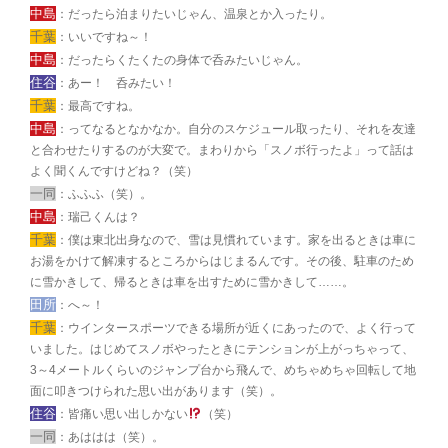
中島
：だったら泊まりたいじゃん、温泉とか入ったり。
千葉
：いいですね～！
中島
：だったらくたくたの身体で呑みたいじゃん。
住谷
：あー！ 呑みたい！
千葉
：最高ですね。
中島
：ってなるとなかなか。自分のスケジュール取ったり、それを友達
と合わせたりするのが大変で。まわりから「スノボ行ったよ」って話は
よく聞くんですけどね？（笑）
一同
：ふふふ（笑）。
中島
：瑞己くんは？
千葉
：僕は東北出身なので、雪は見慣れています。家を出るときは車に
お湯をかけて解凍するところからはじまるんです。その後、駐車のため
に雪かきして、帰るときは車を出すために雪かきして……。
田所
：へ～！
千葉
：ウインタースポーツできる場所が近くにあったので、よく行って
いました。はじめてスノボやったときにテンションが上がっちゃって、
3～4メートルくらいのジャンプ台から飛んで、めちゃめちゃ回転して地
面に叩きつけられた思い出があります（笑）。
住谷
：皆痛い思い出しかない
（笑）
一同
：あははは（笑）。