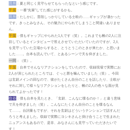
田所
：夏と同じく見守らせてもらったなという感じです。
千葉
：一番“先輩”してた感じがするかも。
田所
：たしかに。普段しっかりしている士欧の……ギャップが凄かった
です。きっとみなさん、その魅力にやられてしまうこと間違いありませ
ん。
千葉
：僕もギャップにやられた1人です（笑）。これまでも帷の2人に注
目しているとインタビューで答えさせていただいていたのですが、2人
を見守っていた立場からすると、とうとうこのときが来たか、と思いま
した……。台本を読んでいて、とあるシーンで天を仰ぎました。
一同
：（笑）。
千葉
：台本でそんなリアクションをしていたので、収録現場で実際にお
2人が演じられたところでは、ぐっと唇を噛んでいました（笑）。今回
は玄尉メインの回なので、彼がたくさん自分のことを話したり、士欧が
それに対して様々なリアクションをしたりと、帷の2人の色々な面が見
られてよかったです！
住谷
：僕も台本を見たとき、「玄尉、こんなに喋るのか！」と違う意味
で天を仰ぎました（笑）。こんなにたくさん自分のことを喋るなん
て……。台詞量もですが、それを玄尉はどういうテンションで話すんだ
ろうと考えました。収録で実際にヨシキさんと掛け合うことで生まれた
ニュアンスもあるので、是非、みなさんにも見守っていただきたいで
す！