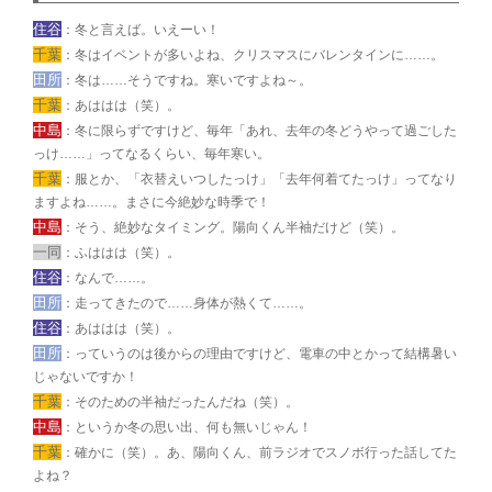
住谷
：冬と言えば。いえーい！
千葉
：冬はイベントが多いよね、クリスマスにバレンタインに……。
田所
：冬は……そうですね。寒いですよね～。
千葉
：あははは（笑）。
中島
：冬に限らずですけど、毎年「あれ、去年の冬どうやって過ごした
っけ……」ってなるくらい、毎年寒い。
千葉
：服とか、「衣替えいつしたっけ」「去年何着てたっけ」ってなり
ますよね……。まさに今絶妙な時季で！
中島
：そう、絶妙なタイミング。陽向くん半袖だけど（笑）。
一同
：ふははは（笑）。
住谷
：なんで……。
田所
：走ってきたので……身体が熱くて……。
住谷
：あははは（笑）。
田所
：っていうのは後からの理由ですけど、電車の中とかって結構暑い
じゃないですか！
千葉
：そのための半袖だったんだね（笑）。
中島
：というか冬の思い出、何も無いじゃん！
千葉
：確かに（笑）。あ、陽向くん、前ラジオでスノボ行った話してた
よね？