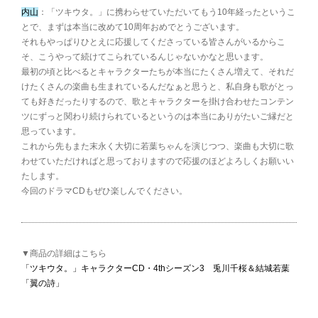
内山
：「ツキウタ。」に携わらせていただいてもう10年経ったというこ
とで、まずは本当に改めて10周年おめでとうございます。
それもやっぱりひとえに応援してくださっている皆さんがいるからこ
そ、こうやって続けてこられているんじゃないかなと思います。
最初の頃と比べるとキャラクターたちが本当にたくさん増えて、それだ
けたくさんの楽曲も生まれているんだなぁと思うと、私自身も歌がとっ
ても好きだったりするので、歌とキャラクターを掛け合わせたコンテン
ツにずっと関わり続けられているというのは本当にありがたいご縁だと
思っています。
これから先もまた末永く大切に若葉ちゃんを演じつつ、楽曲も大切に歌
わせていただければと思っておりますので応援のほどよろしくお願いい
たします。
今回のドラマCDもぜひ楽しんでください。
▼商品の詳細はこちら
「ツキウタ。」キャラクターCD・4thシーズン3 兎川千桜＆結城若葉
「翼の詩」