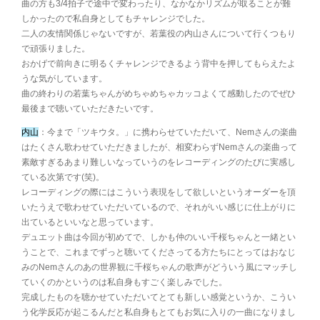
曲の方も3/4拍子で途中で変わったり、なかなかリズムが取ることが難
しかったので私自身としてもチャレンジでした。
二人の友情関係じゃないですが、若葉役の内山さんについて行くつもり
で頑張りました。
おかげで前向きに明るくチャレンジできるよう背中を押してもらえたよ
うな気がしています。
曲の終わりの若葉ちゃんがめちゃめちゃカッコよくて感動したのでぜひ
最後まで聴いていただきたいです。
内山
：今まで「ツキウタ。」に携わらせていただいて、Nemさんの楽曲
はたくさん歌わせていただきましたが、相変わらずNemさんの楽曲って
素敵すぎるあまり難しいなっていうのをレコーディングのたびに実感し
ている次第です(笑)。
レコーディングの際にはこういう表現をして欲しいというオーダーを頂
いたうえで歌わせていただいているので、それがいい感じに仕上がりに
出ているといいなと思っています。
デュエット曲は今回が初めてで、しかも仲のいい千桜ちゃんと一緒とい
うことで、これまでずっと聴いてくださってる方たちにとってはおなじ
みのNemさんのあの世界観に千桜ちゃんの歌声がどういう風にマッチし
ていくのかというのは私自身もすごく楽しみでした。
完成したものを聴かせていただいてとても新しい感覚というか、こうい
う化学反応が起こるんだと私自身もとてもお気に入りの一曲になりまし