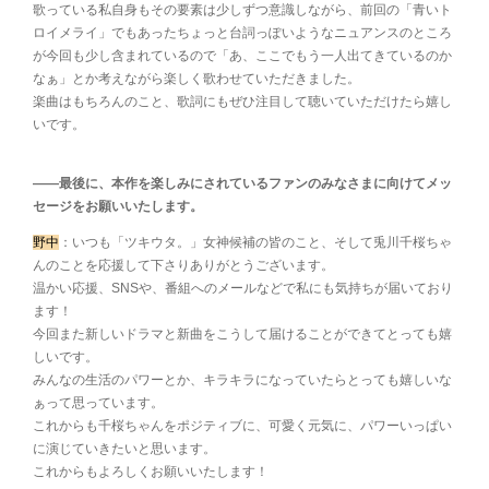
歌っている私自身もその要素は少しずつ意識しながら、前回の「青いト
ロイメライ」でもあったちょっと台詞っぽいようなニュアンスのところ
が今回も少し含まれているので「あ、ここでもう一人出てきているのか
なぁ」とか考えながら楽しく歌わせていただきました。
楽曲はもちろんのこと、歌詞にもぜひ注目して聴いていただけたら嬉し
いです。
――最後に、本作を楽しみにされているファンのみなさまに向けてメッ
セージをお願いいたします。
野中
：いつも「ツキウタ。」女神候補の皆のこと、そして兎川千桜ちゃ
んのことを応援して下さりありがとうございます。
温かい応援、SNSや、番組へのメールなどで私にも気持ちが届いており
ます！
今回また新しいドラマと新曲をこうして届けることができてとっても嬉
しいです。
みんなの生活のパワーとか、キラキラになっていたらとっても嬉しいな
ぁって思っています。
これからも千桜ちゃんをポジティブに、可愛く元気に、パワーいっぱい
に演じていきたいと思います。
これからもよろしくお願いいたします！