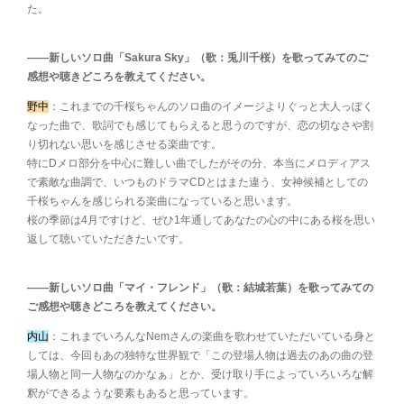
た。
――新しいソロ曲「Sakura Sky」（歌：兎川千桜）を歌ってみてのご
感想や聴きどころを教えてください。
野中
：これまでの千桜ちゃんのソロ曲のイメージよりぐっと大人っぽく
なった曲で、歌詞でも感じてもらえると思うのですが、恋の切なさや割
り切れない思いを感じさせる楽曲です。
特にDメロ部分を中心に難しい曲でしたがその分、本当にメロディアス
で素敵な曲調で、いつものドラマCDとはまた違う、女神候補としての
千桜ちゃんを感じられる楽曲になっていると思います。
桜の季節は4月ですけど、ぜひ1年通してあなたの心の中にある桜を思い
返して聴いていただきたいです。
――新しいソロ曲「マイ・フレンド」（歌：結城若葉）を歌ってみての
ご感想や聴きどころを教えてください。
内山
：これまでいろんなNemさんの楽曲を歌わせていただいている身と
しては、今回もあの独特な世界観で「この登場人物は過去のあの曲の登
場人物と同一人物なのかなぁ」とか、受け取り手によっていろいろな解
釈ができるような要素もあると思っています。