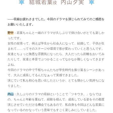
――収録お疲れさまでした。今回のドラマを演じられてみてのご感想を
お願いいたします。
野中
：若葉ちゃんと一緒のドラマが久しぶりで掛け合いがとても楽しか
ったです。
女性の友情って、例えば学生から社会人になって、結婚して、子供が生
まれて……ってそのステージや環境で形が変わっていくと思うんです。
友達とちょっと険悪な雰囲気になったら、大人だったら距離をおいてみ
たりして、友達と本音でぶつかることってなかなか難しくなってきます
よね。
今回のドラマの中で千桜ちゃんたちが学生時代を振り返るシーンがあっ
て、大人に成長してるんだなぁって実感できました。
演じていて私も初心を思い出したというか、とても懐かしい気持ちにな
りました。
内山
：久しぶりのドラマの収録ということで「ツキウタ。」ならでは
の、ちゃんと年齢を重ねて、経験を積んで、成長している姿をその都度
演じさせていただける機会でもあるので、私自身も今回はどんな若葉に
なっているのかなっていう意味でもすごく楽しみにしていました。