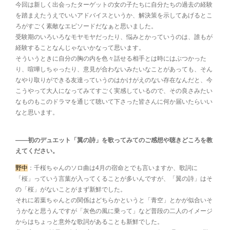
今回は新しく出会ったターゲットの女の子たちに自分たちの過去の経験
を踏まえたうえでいいアドバイスというか、解決策を示してあげるとこ
ろがすごく素敵なエピソードだなぁと思いました。
受験期のいろいろなモヤモヤだったり、悩みとかっていうのは、誰もが
経験することなんじゃないかなって思います。
そういうときに自分の胸の内を色々話せる相手とは時にはぶつかった
り、喧嘩しちゃったり、意見が合わないみたいなことがあっても、そん
なやり取りができる友達っていうのはかけがえのない存在なんだと、今
こうやって大人になってみてすごく実感しているので、その良さみたい
なものもこのドラマを通じて聴いて下さった皆さんに何か届いたらいい
なと思います。
――初のデュエット「翼の詩」を歌ってみてのご感想や聴きどころを教
えてください。
野中
：千桜ちゃんのソロ曲は4月の宿命とでも言いますか、歌詞に
「桜」っていう言葉が入ってくることが多いんですが、「翼の詩」はそ
の「桜」がないことがまず新鮮でした。
それに若葉ちゃんとの関係はどちらかというと「青空」とかが似合いそ
うかなと思うんですが「灰色の風に乗って」など普段の二人のイメージ
からはちょっと意外な歌詞があることも新鮮でした。