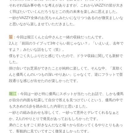
それぞれ悩み事や色々な考えがありますが、これからVAZZYの皆が大き
く羽ばたいていくんだろうなとこの先の未来を楽しみに思えました。
一紗がVAZZY全体のお兄ちゃんみたいになりつつあるのが微笑ましいな
と思いながら楽しませていただきました。
笹
：今回は堀江くんと山中さんと一緒の収録だったんです。
2人と「前回のライブって3年ぐらい前じゃない？」「いえいえ、去年で
すよ？」みたいな話をして（笑）。
僕もすごく久しぶりだと感じていたので、ドラマ収録に関しても新鮮で
した。
掛け合いでお芝居ができたことが純粋に楽しくて。そんな中、「直助く
んと優馬くんのいつもの深いやりあい」じゃなくて、逆にフラットで普
段通りな感じが出せたのが楽しかったです。
堀江
：今回は一紗と特に優馬にスポットが当たったお話で、しかも優馬
が自分の内面を吐露して自分で答えを見つけていくという、優馬の中で
も大きめの1步を踏み出した内容だと思いました。
一紗との組み合わせも珍しくて、一紗って意外とデレてくれるなぁと
か、2人のやりとりで発見があっておもしろかったです。
弟のこともすごく好きなんだなと端々から伝わってくるやりとりもあっ
て、客観的に見ていてすごく微笑ましかったです。