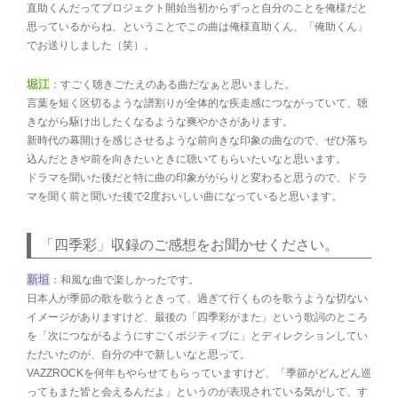
直助くんだってプロジェクト開始当初からずっと自分のことを俺様だと
思っているからね、ということでこの曲は俺様直助くん、「俺助くん」
でお送りしました（笑）。
堀江
：すごく聴きごたえのある曲だなぁと思いました。
言葉を短く区切るような譜割りが全体的な疾走感につながっていて、聴
きながら駆け出したくなるような爽やかさがあります。
新時代の幕開けを感じさせるような前向きな印象の曲なので、ぜひ落ち
込んだときや前を向きたいときに聴いてもらいたいなと思います。
ドラマを聞いた後だと特に曲の印象ががらりと変わると思うので、ドラ
マを聞く前と聞いた後で2度おいしい曲になっていると思います。
「四季彩」収録のご感想をお聞かせください。
新垣
：和風な曲で楽しかったです。
日本人が季節の歌を歌うときって、過ぎて行くものを歌うような切ない
イメージがありますけど、最後の「四季彩がまた」という歌詞のところ
を「次につながるようにすごくポジティブに」とディレクションしてい
ただいたのが、自分の中で新しいなと思って。
VAZZROCKを何年もやらせてもらっていますけど、「季節がどんどん巡
ってもまた皆と会えるんだよ」というのが表現されている気がして、す