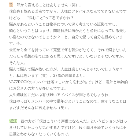
笹
：私から言えることはありません（笑）。
僕自身も悩める若者ですから、人様にアドバイスなんてできないんです
けども……“悩むこと”って悪ですかね？
悩みがあるということは物事について深く考えている証拠ですし。
悩むということはつまり、問題解決に向かおうと必死になっている美し
い姿なのではないでしょうか？ と、自分で思って自分を慰めていま
す、今。
最初から全てを持っていて完璧で何も苦労がなくて、それで悩まないん
だったら理想の姿ではあると思うんですけど、いないじゃないですか、
そんな人。
悩んで悩んで悩み抜いた方が、人生は楽しいんじゃないでしょうか？
と、私は思います（笑）。27歳の若輩者より。
VAZZROCKのメンバーは若々しいから忘れがちですけど、意外と年齢的
にお兄さんの方々が多いんですよ。
人生経験的にだいぶ有り難いアドバイスが聞けるでしょうね。
僕はやっぱりメンバーの中で最年少ということなので、偉そうなことは
まだまだそんなに言えません（笑）。
堀江
：昔の方が「僕はこういう声優になるんだ」というビジョンがはっ
きりしていたような気がするんですけど、段々歳月を経ていくうちに不
思議とわからなくなっていくもので。