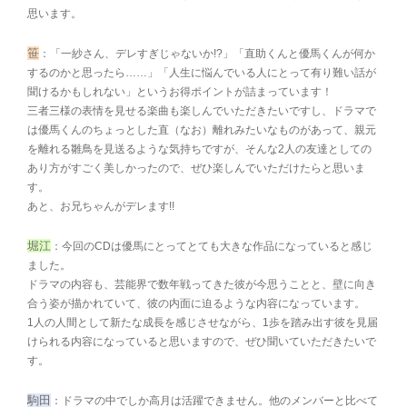
思います。
笹
：「一紗さん、デレすぎじゃないか!?」「直助くんと優馬くんが何か
するのかと思ったら……」「人生に悩んでいる人にとって有り難い話が
聞けるかもしれない」というお得ポイントが詰まっています！
三者三様の表情を見せる楽曲も楽しんでいただきたいですし、ドラマで
は優馬くんのちょっとした直（なお）離れみたいなものがあって、親元
を離れる雛鳥を見送るような気持ちですが、そんな2人の友達としての
あり方がすごく美しかったので、ぜひ楽しんでいただけたらと思いま
す。
あと、お兄ちゃんがデレます!!
堀江
：今回のCDは優馬にとってとても大きな作品になっていると感じ
ました。
ドラマの内容も、芸能界で数年戦ってきた彼が今思うことと、壁に向き
合う姿が描かれていて、彼の内面に迫るような内容になっています。
1人の人間として新たな成長を感じさせながら、1歩を踏み出す彼を見届
けられる内容になっていると思いますので、ぜひ聞いていただきたいで
す。
駒田
：ドラマの中でしか高月は活躍できません。他のメンバーと比べて