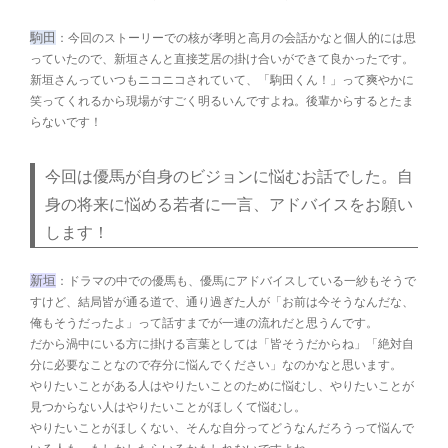
駒田
：今回のストーリーでの核が孝明と高月の会話かなと個人的には思
っていたので、新垣さんと直接芝居の掛け合いができて良かったです。
新垣さんっていつもニコニコされていて、「駒田くん！」って爽やかに
笑ってくれるから現場がすごく明るいんですよね。後輩からするとたま
らないです！
今回は優馬が自身のビジョンに悩むお話でした。自
身の将来に悩める若者に一言、アドバイスをお願い
します！
新垣
：ドラマの中での優馬も、優馬にアドバイスしている一紗もそうで
すけど、結局皆が通る道で、通り過ぎた人が「お前は今そうなんだな、
俺もそうだったよ」って話すまでが一連の流れだと思うんです。
だから渦中にいる方に掛ける言葉としては「皆そうだからね」「絶対自
分に必要なことなので存分に悩んでください」なのかなと思います。
やりたいことがある人はやりたいことのために悩むし、やりたいことが
見つからない人はやりたいことがほしくて悩むし。
やりたいことがほしくない、そんな自分ってどうなんだろうって悩んで