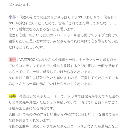
ばと思います。
小林
：僕達の今までの道のりはやっぱりドラマCDありきで、僕もドラ
マCDの収録は久々だったので、皆も「これでまた帰ってきたな！」っ
ていう感覚になるんじゃないかと思います。
僕達も心機一転、いっぱいのレパートリーを引っ提げてライブに向けて
頑張りたいと思いますので、みなさんもそれに向けて心を昂らせていた
だけるとうれしいです。
山中
：VAZZROCKはみなさんや僕達と一緒にキャラクターも歳を取っ
ていくコンテンツですので、僕らも収録するたびに新しい一面を見せて
もらっていて、一緒に成長していけたらなと思います。
次に向けて僕らも頑張りたいと思いますので、応援してくださっている
みなさんとも一緒に歩んでいけたらうれしく思います。
白井
：今回はとてもボリューミーで、ドラマでは彼らが歩んできた道の
りとその先を見据えたビジョンを描いていて、演じている我々もすごく
今後が楽しみになる内容です。
楽曲はいつものVAZZYらしい曲からVAZZYでは珍しいような曲まで色々
な顔を見せてくれています。
今回の楽曲を、次のライブでみなさんとコーレスができたら最高だなと