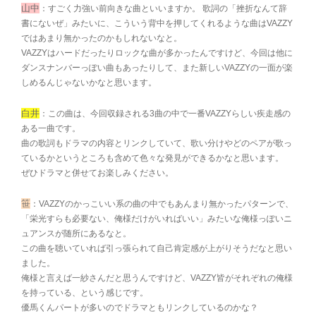
山中
：すごく力強い前向きな曲といいますか。 歌詞の「挫折なんて辞
書にないぜ」みたいに、こういう背中を押してくれるような曲はVAZZY
ではあまり無かったのかもしれないなと。
VAZZYはハードだったりロックな曲が多かったんですけど、今回は他に
ダンスナンバーっぽい曲もあったりして、また新しいVAZZYの一面が楽
しめるんじゃないかなと思います。
白井
：この曲は、今回収録される3曲の中で一番VAZZYらしい疾走感の
ある一曲です。
曲の歌詞もドラマの内容とリンクしていて、歌い分けやどのペアが歌っ
ているかというところも含めて色々な発見ができるかなと思います。
ぜひドラマと併せてお楽しみください。
笹
：VAZZYのかっこいい系の曲の中でもあんまり無かったパターンで、
「栄光すらも必要ない、俺様だけがいればいい」みたいな俺様っぽいニ
ュアンスが随所にあるなと。
この曲を聴いていれば引っ張られて自己肯定感が上がりそうだなと思い
ました。
俺様と言えば一紗さんだと思うんですけど、VAZZY皆がそれぞれの俺様
を持っている、という感じです。
優馬くんパートが多いのでドラマともリンクしているのかな？