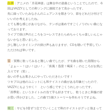
白井
：アニメの「月花神楽」は舞台中の楽曲ということでしたので、今
回はVAZZYとしての和ソングに挑戦できて良かったです。
先に録っていたみなさんのニュアンスを聴きつつ、節をどれだけ付けて
いいのか考えましたね。
とても雅な感じがありながら、テンポは速めですごくノリのいい曲にな
っております。
ライブで掛け声のところをコーレスできたらめちゃくちゃ楽しいんじゃ
ないかなと思いました。
少し難しいタイミングの掛け声もありますが、CDを聴いて予習してい
ただければ幸いです。
笹
：実際に歌ってみると難しい曲でしたが、デモ曲を聴いた段階から
「よぉ～～！はい！はい！」「疾風！迅雷！喝采！」のところがお気に
入りです（笑）。
合いの手もお客さんにやっていただきたいです！
ツキプロは他のユニットにも和テイストの曲がある印象だったので、
VAZZYにもようやく！ という感じですごくうれしかったです。
「四季彩」というタイトルの当て字も好きですし、歌うときに和服の皆
が思い浮かびました。この曲で1個ストーリーを作れそうですよね。
堀江
：サビを3音ずつ立てていくことで和のテイストがグッと強まって