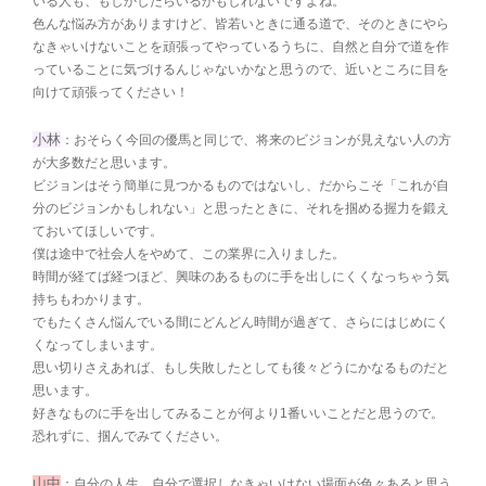
いる人も、もしかしたらいるかもしれないですよね。
色んな悩み方がありますけど、皆若いときに通る道で、そのときにやら
なきゃいけないことを頑張ってやっているうちに、自然と自分で道を作
っていることに気づけるんじゃないかなと思うので、近いところに目を
向けて頑張ってください！
小林
：おそらく今回の優馬と同じで、将来のビジョンが見えない人の方
が大多数だと思います。
ビジョンはそう簡単に見つかるものではないし、だからこそ「これが自
分のビジョンかもしれない」と思ったときに、それを掴める握力を鍛え
ておいてほしいです。
僕は途中で社会人をやめて、この業界に入りました。
時間が経てば経つほど、興味のあるものに手を出しにくくなっちゃう気
持ちもわかります。
でもたくさん悩んでいる間にどんどん時間が過ぎて、さらにはじめにく
くなってしまいます。
思い切りさえあれば、もし失敗したとしても後々どうにかなるものだと
思います。
好きなものに手を出してみることが何より1番いいことだと思うので。
恐れずに、掴んでみてください。
山中
：自分の人生、自分で選択しなきゃいけない場面が色々あると思う