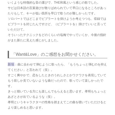
いくような特徴的な音の運びで、THE和風という感じの歌でした。
サビは日本語の言葉遊びが散りばめられていて早口になるところがあっ
たりもして、キーが低い箇所を早口で歌うのが難しかったです。
ソロパートではどこまでビブラートを掛けようか考えつつも、収録では
ビブラートを封じたんですけど、（ビブラートを）掛けていいと言って
いただけて。
そういったテクニックをどのくらいの塩梅でやっていくか、今後の指針
がまた新たに見えた感じがしました。
「Want&Love」のご感想をお聞かせください。
新垣
：曲に合わせて弾むように歌ったら、「もうちょっと弾むのを抑え
てください」と言われて（笑）。
すごく爽やかで、恋をしたときのうれしさとかワクワクを表現していて
もう前しか見ていないような曲だったので、歌っていて楽しかったで
す。
きっと聴いている方にも楽しんでもらえると思います。孝明もちょっと
あざとさが出ているような（笑）。
孝明というキャラクターの性格を踏まえてこの曲を聴いていただけると
より楽しめると思います。