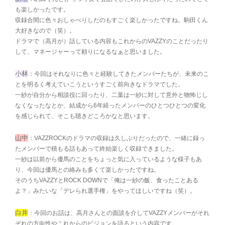
も楽しかったです。
収録合間に色々おしゃべりしたのもすごく楽しかったですね。駒田くん
大好きなので（笑）。
ドラマで（高月が）話している内容もこれからのVAZZYのことだったり
して、マネージャーって頼りになるなぁと思いました。
小林
：今回はそれなりに色々と経験してきたメンバーたちが、未来のこ
とを明るく考えていこうというすごく前向きなドラマでした。
一紗が自分から相談役に回ったり、二葉は一紗に対して意外と物怖じし
なくなったなとか、結成から6年経ったメンバーのひとつひとつの変化
を感じられて、そこも聴きどころかなと思います。
山中
：VAZZROCKのドラマの収録は久しぶりだったので、一緒に録っ
たメンバーで積もる話もあって終始楽しく収録できました。
一紗は以前から優馬のことをちょっと気に入っているような様子もあ
り、今回は優馬との絡みも多くて楽しかったですね。
そのうちVAZZYとROCK DOWNで「俺は一紗の飯、食ったことある
よ？」みたいな「デレられ選手権」をやってほしいですね（笑）。
白井
：今回のお話は、高月さんとの面談を介してVAZZYメンバーがそれ
ぞれの方向性やこれからのビジョンを語るという内容です。