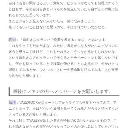
自分にも言い聞かせるという意味で、ビジョンがなくても無理に作ろう
とはせず、今の自分自身というものを確立していたら自ずとその機は訪
れるものだと思っています。
まだビジョンが見えない人がいたら一緒に悩みましょう。
焦ってもいいことはないと思うので、今はそれでいいのかなと。
駒田
：「前向きなタラレバで物事を考える」かな、と思います。
これをやってもだめだよな、みたいに考えがちな人がたぶんビジョンに
迷うと思うんですけど、これをやれるとこうつながるかもしれないな、
という前向きな方のタラレバで考えるとモチベーションも落ちないです
し、何かを持っていることで枝葉が伸びることもあるので、何かひとつ
習得してみるとか、ひとつのことに一生懸命取り組んでみることが重要
なのかなと思います。
最後にファンの方へメッセージをお願いします。
新垣
：VAZZROCKがスタートしてからライブも何度もやってきて、ア
ニメもあって、次はどういう展開を見せてくれるんだろうと待ってくだ
さっている方が多いと思います。
それに対してVAZZYが出した答えが今回のCDかなと思いますので、こ
れを聴きながら次の展開がどうなっていくのか楽しみにしていただけれ