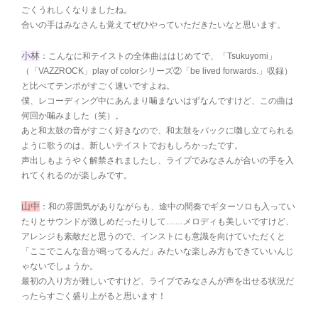
ごくうれしくなりましたね。
合いの手はみなさんも覚えてぜひやっていただきたいなと思います。
小林
：こんなに和テイストの全体曲ははじめてで、「Tsukuyomi」
（「VAZZROCK」play of colorシリーズ②「be lived forwards.」収録）
と比べてテンポがすごく速いですよね。
僕、レコーディング中にあんまり噛まないはずなんですけど、この曲は
何回か噛みました（笑）。
あと和太鼓の音がすごく好きなので、和太鼓をバックに囃し立てられる
ように歌うのは、新しいテイストでおもしろかったです。
声出しもようやく解禁されましたし、ライブでみなさんが合いの手を入
れてくれるのが楽しみです。
山中
：和の雰囲気がありながらも、途中の間奏でギターソロも入ってい
たりとサウンドが激しめだったりして……メロディも美しいですけど、
アレンジも素敵だと思うので、インストにも意識を向けていただくと
「ここでこんな音が鳴ってるんだ」みたいな楽しみ方もできていいんじ
ゃないでしょうか。
最初の入り方が難しいですけど、ライブでみなさんが声を出せる状況だ
ったらすごく盛り上がると思います！