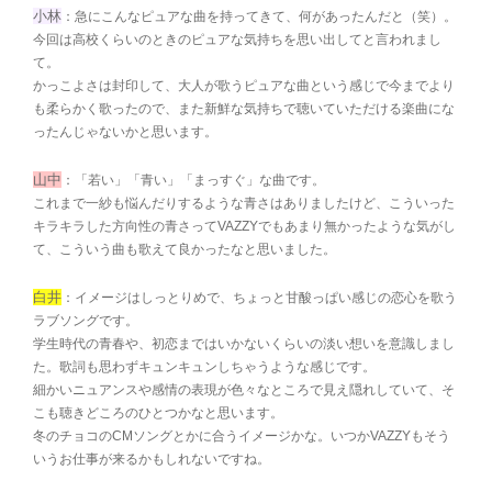
小林
：急にこんなピュアな曲を持ってきて、何があったんだと（笑）。
今回は高校くらいのときのピュアな気持ちを思い出してと言われまし
て。
かっこよさは封印して、大人が歌うピュアな曲という感じで今までより
も柔らかく歌ったので、また新鮮な気持ちで聴いていただける楽曲にな
ったんじゃないかと思います。
山中
：「若い」「青い」「まっすぐ」な曲です。
これまで一紗も悩んだりするような青さはありましたけど、こういった
キラキラした方向性の青さってVAZZYでもあまり無かったような気がし
て、こういう曲も歌えて良かったなと思いました。
白井
：イメージはしっとりめで、ちょっと甘酸っぱい感じの恋心を歌う
ラブソングです。
学生時代の青春や、初恋まではいかないくらいの淡い想いを意識しまし
た。歌詞も思わずキュンキュンしちゃうような感じです。
細かいニュアンスや感情の表現が色々なところで見え隠れしていて、そ
こも聴きどころのひとつかなと思います。
冬のチョコのCMソングとかに合うイメージかな。いつかVAZZYもそう
いうお仕事が来るかもしれないですね。