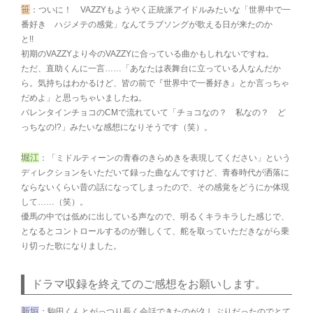
笹
：ついに！ VAZZYもようやく正統派アイドルみたいな「世界中で一
番好き ハジメテの感覚」なんてラブソングが歌える日が来たのか
と!!
初期のVAZZYより今のVAZZYに合っている曲かもしれないですね。
ただ、直助くんに一言……「あなたは表舞台に立っている人なんだか
ら。気持ちはわかるけど、皆の前で『世界中で一番好き』とか言っちゃ
だめよ」と思っちゃいましたね。
バレンタインチョコのCMで流れていて「チョコなの？ 私なの？ ど
っちなの!?」みたいな感想になりそうです（笑）。
堀江
：「ミドルティーンの青春のきらめきを表現してください」という
ディレクションをいただいて録った曲なんですけど、青春時代が洒落に
ならないくらい昔の話になってしまったので、その感覚をどうにか体現
して……（笑）。
優馬の中では低めに出している声なので、明るくキラキラした感じで、
となるとコントロールするのが難しくて、舵を取っていただきながら乗
り切った歌になりました。
ドラマ収録を終えてのご感想をお願いします。
新垣
：駒田くんとがっつり長く会話できたのが久しぶりだったのでとて