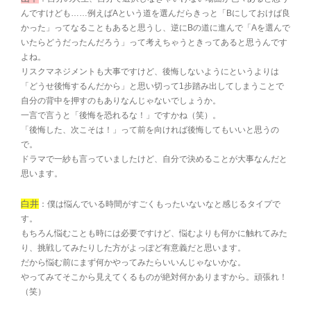
んですけども……例えばAという道を選んだらきっと「Bにしておけば良
かった」ってなることもあると思うし、逆にBの道に進んで「Aを選んで
いたらどうだったんだろう」って考えちゃうときってあると思うんです
よね。
リスクマネジメントも大事ですけど、後悔しないようにというよりは
「どうせ後悔するんだから」と思い切って1步踏み出してしまうことで
自分の背中を押すのもありなんじゃないでしょうか。
一言で言うと「後悔を恐れるな！」ですかね（笑）。
「後悔した、次こそは！」って前を向ければ後悔してもいいと思うの
で。
ドラマで一紗も言っていましたけど、自分で決めることが大事なんだと
思います。
白井
：僕は悩んでいる時間がすごくもったいないなと感じるタイプで
す。
もちろん悩むことも時には必要ですけど、悩むよりも何かに触れてみた
り、挑戦してみたりした方がよっぽど有意義だと思います。
だから悩む前にまず何かやってみたらいいんじゃないかな。
やってみてそこから見えてくるものが絶対何かありますから。頑張れ！
（笑）