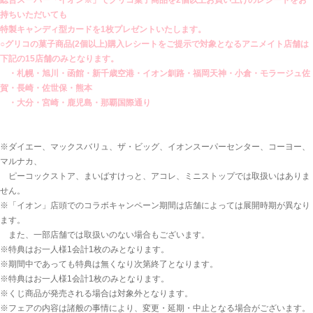
持ちいただいても
特製キャンディ型カードを1枚プレゼントいたします。
○グリコの菓子商品(2個以上)購入レシートをご提示で対象となるアニメイト店舗は
下記の15店舗のみとなります。
・札幌・旭川・函館・新千歳空港・イオン釧路・福岡天神・小倉・モラージュ佐
賀・長崎・佐世保・熊本
・大分・宮崎・鹿児島・那覇国際通り
※ダイエー、マックスバリュ、ザ・ビッグ、イオンスーパーセンター、コーヨー、
マルナカ、
ピーコックストア、まいばすけっと、アコレ、ミニストップでは取扱いはありま
せん。
※「イオン」店頭でのコラボキャンペーン期間は店舗によっては展開時期が異なり
ます。
また、一部店舗では取扱いのない場合もございます。
※特典はお一人様1会計1枚のみとなります。
※期間中であっても特典は無くなり次第終了となります。
※特典はお一人様1会計1枚のみとなります。
※くじ商品が発売される場合は対象外となります。
※フェアの内容は諸般の事情により、変更・延期・中止となる場合がございます。