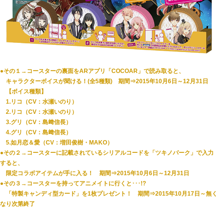
●その１→コースターの裏面をARアプリ「COCOAR」で読み取ると、
キャラクターボイスが聞ける！(全5種類) 期間⇒2015年10月6日～12月31日
【ボイス種類】
1.リコ（CV：水瀬いのり）
2.リコ（CV：水瀬いのり）
3.グリ（CV：島﨑信長）
4.グリ（CV：島﨑信長）
5.如月恋＆愛（CV：増田俊樹・MAKO）
●その２→コースターに記載されているシリアルコードを「ツキノパーク」で入力
すると、
限定コラボアイテムが手に入る！ 期間⇒2015年10月6日～12月31日
●その３→コースターを持ってアニメイトに行くと･･･!?
「特製キャンディ型カード」を1枚プレゼント！ 期間⇒2015年10月17日～無く
なり次第終了