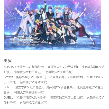
出演
SOARA：大原空(CV:豊永利行)、 在原守人(CV:小野友樹)、 神楽坂宗司(CV:古
川慎)、 宗像廉(CV:村田太志)、 七瀬望(CV:沢城千春)
Growth：衛藤昂輝(CV:土岐隼一)、 八重樫剣介(CV:山谷祥生)、 桜庭涼太(CV:
山下大輝)、 藤村衛(CV:寺島惇太)
SolidS：篁志季(CV:江口拓也)、 奥井翼(CV:斉藤壮馬)、 世良里津花(CV:花江
夏樹)、 村瀬大(CV:梅原裕一郎)
QUELL：和泉柊羽(CV:武内駿輔)、 堀宮英知(CV:西山宏太朗)、 久我壱星(CV:
仲村宗悟)、 久我壱流(CV:野上翔)