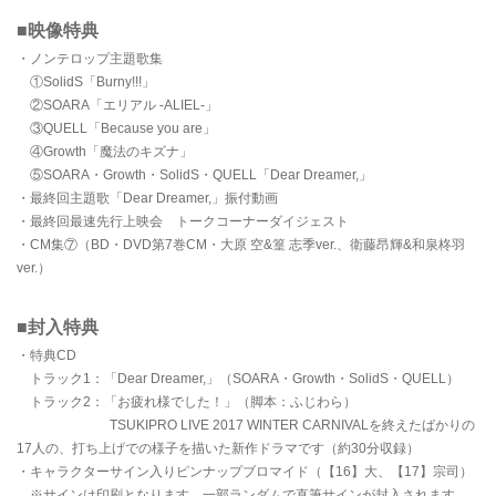
■映像特典
・ノンテロップ主題歌集
①SolidS「Burny!!!」
②SOARA「エリアル -ALIEL-」
③QUELL「Because you are」
④Growth「魔法のキズナ」
⑤SOARA・Growth・SolidS・QUELL「Dear Dreamer,」
・最終回主題歌「Dear Dreamer,」振付動画
・最終回最速先行上映会 トークコーナーダイジェスト
・CM集⑦（BD・DVD第7巻CM・大原 空&篁 志季ver.、衛藤昂輝&和泉柊羽
ver.）
■封入特典
・特典CD
トラック1：「Dear Dreamer,」（SOARA・Growth・SolidS・QUELL）
トラック2：「お疲れ様でした！」（脚本：ふじわら）
TSUKIPRO LIVE 2017 WINTER CARNIVALを終えたばかりの
17人の、打ち上げでの様子を描いた新作ドラマです（約30分収録）
・キャラクターサイン入りピンナップブロマイド（【16】大、【17】宗司）
※サインは印刷となります。一部ランダムで直筆サインが封入されます。