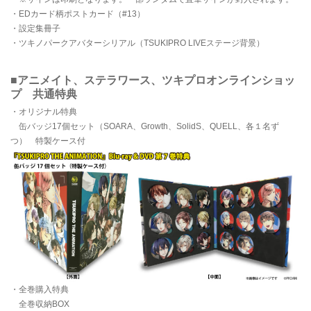
・EDカード柄ポストカード（#13）
・設定集冊子
・ツキノパークアバターシリアル（TSUKIPRO LIVEステージ背景）
■アニメイト、ステラワース、ツキプロオンラインショッ
プ 共通特典
・オリジナル特典
缶バッジ17個セット（SOARA、Growth、SolidS、QUELL、各１名ず
つ） 特製ケース付
・全巻購入特典
全巻収納BOX