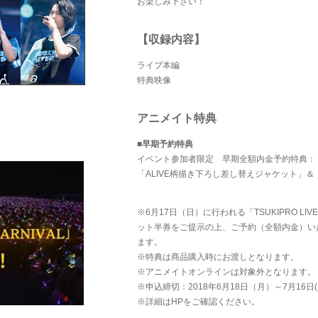
お楽しみ下さい！
【収録内容】
ライブ本編
特典映像
アニメイト特典
■早期予約特典
イベント参加者限定 早期全額内金予約特典：
「ALIVE柄描き下ろし差し替えジャケット」
※6月17日（日）に行われる「TSUKIPRO LIVE 
ット半券をご提示の上、ご予約（全額内金）い
ます。
※特典は商品購入時にお渡しとなります。
※アニメイトオンラインは対象外となります。
※申込締切：2018年6月18日（月）～7月16日(
※詳細はHPをご確認ください。