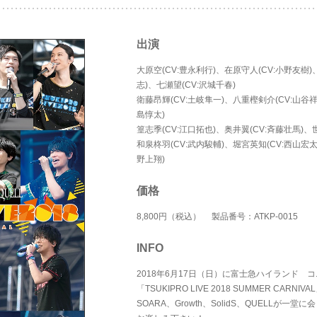
出演
大原空(CV:豊永利行)、在原守人(CV:小野友樹)
志)、七瀬望(CV:沢城千春)
衛藤昂輝(CV:土岐隼一)、八重樫剣介(CV:山谷祥
島惇太)
篁志季(CV:江口拓也)、奥井翼(CV:斉藤壮馬)、
和泉柊羽(CV:武内駿輔)、堀宮英知(CV:西山宏太
野上翔)
価格
8,800円（税込） 製品番号：ATKP-0015
INFO
2018年6月17日（日）に富士急ハイランド
「TSUKIPRO LIVE 2018 SUMMER CARNI
SOARA、Growth、SolidS、QUELL