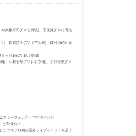
、神楽坂宗司(CV:古川慎)、宗像廉(CV:村田太
生)、桜庭涼太(CV:山下大輝)、藤村衛(CV:寺
世良里津花(CV:花江夏樹)
朗)、久我壱星(CV:仲村宗悟)、久我壱流(CV:
 コニファーフォレストで開催された
VAL」が映像化！
が一堂に会したツキプロ初の屋外ライブイベントを是非