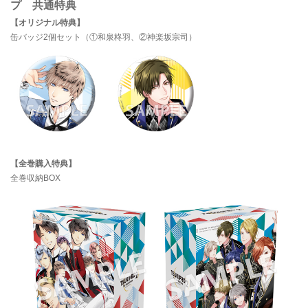
プ 共通特典
【オリジナル特典】
缶バッジ2個セット（①和泉柊羽、②神楽坂宗司）
【全巻購入特典】
全巻収納BOX