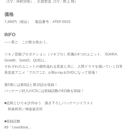
（CV：仲村宗悟）、久我壱流（CV：野上 翔）
価格
7,480円（税込） 製品番号：ATKP-0033
INFO
――君と、この歌を歌おう。
ツキノ芸能プロダクション（ツキプロ）所属の4つのユニット、 SOARA、
Growth、SolidS、QUELL。
それぞれのユニットの個性溢れる音楽と共に、人間ドラマを描いていく日常
系音楽アニメ「プロアニ2」がBlu-ray＆DVDになって登場！
第5巻には第9話と第10話を収録！
パッケージ封入のCDには収録話数のED曲を収録！
■志島とひろ＆沙月ゆう 描き下ろしパッケージイラスト
和泉柊羽／神楽坂宗司
■収録話数
#9「I overthink.」