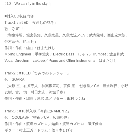
#10「We can fly in the sky !」
■封入CD収録内容
Track1：#9ED「夜通しの黙考」
歌：QUELL
（和泉柊羽、堀宮英知、久我壱星、久我壱流／CV：武内駿輔、西山宏太朗、
仲村宗悟、野上 翔）
作詞・作曲・編曲：はまたけし
Mixing Engineer：手塚雅夫／Electric Bass：しゅう／Trumpet：渡邉和武
Vocal Direction：zakbee／Piano and Other Instruments：はまたけし
Track2：#10ED「ひみつのトレジャー」
歌：SOARA
（大原 空、在原守人、神楽坂宗司、宗像 廉、七瀬 望／CV：豊永利行、小野
友樹、古川 慎、村田太志、沢城千春）
作詞・作曲・編曲：滝沢 章／ギター：田村つくね
Track3：#10挿入歌「今宵はRAMEN Z」
歌：COOLASH（聖夜／CV：広瀬裕也）
作詞・作曲：渡邊カズヒロ／編曲：渡邊カズヒロ、磯江俊道
ギター：村上正芳／ドラム：佐々木しげそ