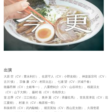
出演
大原 空（CV：豊永利行）、在原守人（CV：小野友樹）、神楽坂宗司（CV：
古川 慎）、宗像 廉（CV：村田太志）、七瀬 望（CV：沢城千春）
衛藤昂輝（CV：土岐隼一）、八重樫剣介（CV：山谷祥生）、桜庭涼太
（CV：山下大輝）、藤村 衛（CV：寺島惇太）
篁 志季（CV：江口拓也）、奥井 翼（CV：斉藤壮馬）、世良里津花（CV：花
江夏樹）、村瀬 大（CV：梅原裕一郎）
和泉柊羽（CV：武内駿輔）、堀宮英知（CV：西山宏太朗）、久我壱星