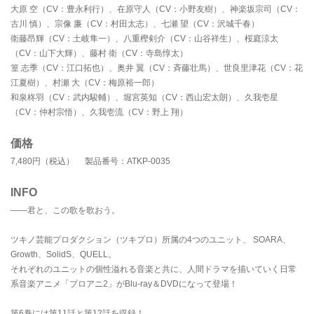
大原 空（CV：豊永利行）、在原守人（CV：小野友樹）、神楽坂宗司（CV：
古川 慎）、宗像 廉（CV：村田太志）、七瀬 望（CV：沢城千春）
衛藤昂輝（CV：土岐隼一）、八重樫剣介（CV：山谷祥生）、桜庭涼太
（CV：山下大輝）、藤村 衛（CV：寺島惇太）
篁 志季（CV：江口拓也）、奥井 翼（CV：斉藤壮馬）、世良里津花（CV：花
江夏樹）、村瀬 大（CV：梅原裕一郎）
和泉柊羽（CV：武内駿輔）、堀宮英知（CV：西山宏太朗）、久我壱星
（CV：仲村宗悟）、久我壱流（CV：野上 翔）
価格
7,480円（税込） 製品番号：ATKP-0035
INFO
――君と、この歌を歌おう。
ツキノ芸能プロダクション（ツキプロ）所属の4つのユニット、 SOARA、
Growth、SolidS、QUELL。
それぞれのユニットの個性溢れる音楽と共に、人間ドラマを描いていく日常
系音楽アニメ「プロアニ2」がBlu-ray＆DVDになって登場！
第6巻には第11話と第12話を収録！