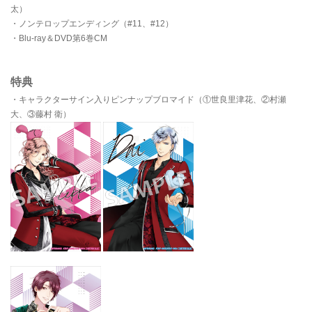
太）
・ノンテロップエンディング（#11、#12）
・Blu-ray＆DVD第6巻CM
特典
・キャラクターサイン入りピンナップブロマイド（①世良里津花、②村瀬
大、③藤村 衛）