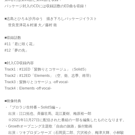
パッケージ封入のCDには収録話数のED曲を収録！
■志島とひろ＆沙月ゆう 描き下ろしパッケージイラスト
世良里津花＆村瀬 大／藤村 衛
■収録話数
#11「君に咲く花」
#12「夢の先」
■封入CD収録内容
Track1：#11ED「髪飾りとコサージュ」（SolidS）
Track2：#12ED「Elements」（空、衛、志季、柊羽）
Track3：髪飾りとコサージュ -off vocal-
Track4：Elements -off vocal-
■映像特典
・『プロラジ生特番～SolidS編～』
出演：江口拓也、斉藤壮馬、花江夏樹、梅原裕一郎
※2021年11月27日に配信された番組の一部を編集したものとなります。
・Growthオープニング主題歌「自由の旅路」振付動画
出演：ツキプロダンサーズ（石岡貢二郎、穴沢裕介、梅津大輝、小林駿