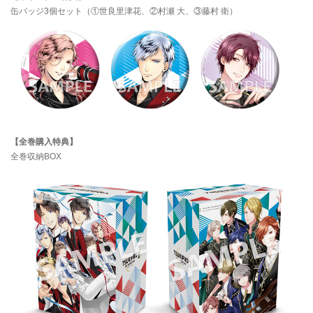
缶バッジ3個セット（①世良里津花、②村瀬 大、③藤村 衛）
【全巻購入特典】
全巻収納BOX