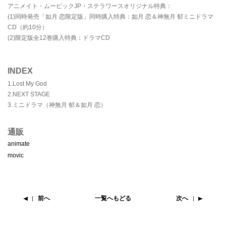
アニメイト・ムービックJP・ステラワースオリジナル特典：
(1)同時発売「如月 恋限定版」同時購入特典：如月 恋＆神無月 郁ミニドラマ
CD（約10分）
(2)限定版全12巻購入特典：ドラマCD
INDEX
1.Lost My God
2.NEXT STAGE
3.ミニドラマ（神無月 郁＆如月 恋）
通販
animate
movic
前へ
一覧へもどる
次へ