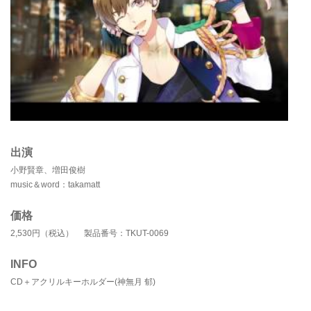
出演
小野賢章、増田俊樹
music＆word：takamatt
価格
2,530円（税込） 製品番号：TKUT-0069
INFO
CD＋アクリルキーホルダー(神無月 郁)