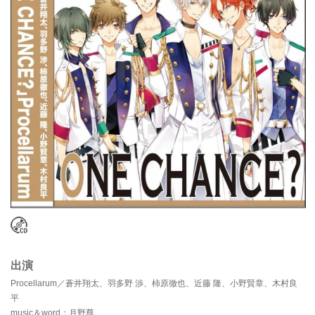
出演
Procellarum／蒼井翔太、羽多野 渉、柿原徹也、近藤 隆、小野賢章、木村良
平
music＆word：月野尊