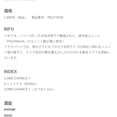
価格
1,980円（税込） 製品番号：TKUT-0039
INFO
ツキウタ。シリーズ6～11月担当男子で構成された、後半組ユニット
「Procellarum」のユニット曲が遂に発売！
ドラマパートでは、初のグラビ＆プロセラ合同ライブの決定に揺れるメンバ
ー達の様子と、ライブ当日の舞台裏を少しだけのぞける集合ドラマを収録し
ています。
INDEX
1.ONE CHANCE？
2.ミニドラマ（約30分）
3.ONE CHANCE？（オフボーカル）
通販
animate
movic