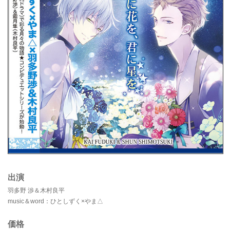
出演
羽多野 渉＆木村良平
music＆word：ひとしずく×やま△
価格