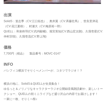
出演
SolidS：篁志季（CV:江口拓也）、奥井翼（CV:斉藤壮馬）、世良里津花
（CV:花江夏樹）、村瀬大（CV:梅原裕一郎）
QUELL：和泉柊羽(CV:武内駿輔)、堀宮英知(CV:西山宏太朗)、久我壱星(CV:
仲村宗悟)、久我壱流(CV:野上翔)
価格
7,700円（税込） 製品番号：MOVC-0147
INFO
パシフィコ横浜でそりくべメンバーが、コタツでラジオ！？
横浜の地に、SolidS＆QUELLが全員集合！
ゆるっと＆ノリノリなキャラクターラジオ公開録音風朗読劇や、楽しいトー
クショー、QUELLの初ミニライブなど盛り沢山の内容でお届けします！
一家に一枚、そりくべ祭♪