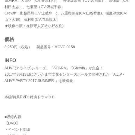
SOARA：大原空（CV:豊永利行）、神楽坂宗司（CV:古川慎）、宗像廉（CV:
村田太志）、七瀬望（CV:沢城千春）
Growth：衛藤昂輝(CV:土岐隼一)、八重樫剣介(CV:山谷祥生)、桜庭涼太(CV:
山下大輝)、藤村衛(CV:寺島惇太)
★映像出演：在原守人(CV:小野友樹)
価格
8,250円（税込） 製品番号：MOVC-0158
INFO
ALIVE(アライブ)シリーズ、「SOARA」「Growth」が集合！
2017年8月13日にさいたま市文化センター大ホールで開催された「A.L.P -
ALIVE PARTY 2017 SUMMER-」を映像化。
本編/特典DVD+特典ドラマＣＤ
■収録内容
【DVD】
・イベント本編