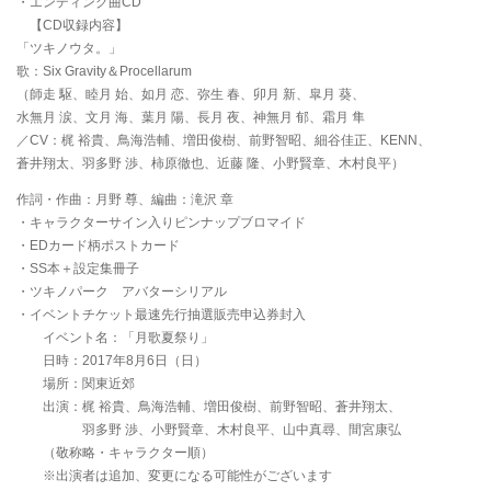
・エンディング曲CD
【CD収録内容】
「ツキノウタ。」
歌：Six Gravity＆Procellarum
（師走 駆、睦月 始、如月 恋、弥生 春、卯月 新、皐月 葵、
水無月 涙、文月 海、葉月 陽、長月 夜、神無月 郁、霜月 隼
／CV：梶 裕貴、鳥海浩輔、増田俊樹、前野智昭、細谷佳正、KENN、
蒼井翔太、羽多野 渉、柿原徹也、近藤 隆、小野賢章、木村良平）
作詞・作曲：月野 尊、編曲：滝沢 章
・キャラクターサイン入りピンナップブロマイド
・EDカード柄ポストカード
・SS本＋設定集冊子
・ツキノパーク アバターシリアル
・イベントチケット最速先行抽選販売申込券封入
イベント名：「月歌夏祭り」
日時：2017年8月6日（日）
場所：関東近郊
出演：梶 裕貴、鳥海浩輔、増田俊樹、前野智昭、蒼井翔太、
羽多野 渉、小野賢章、木村良平、山中真尋、間宮康弘
（敬称略・キャラクター順）
※出演者は追加、変更になる可能性がございます