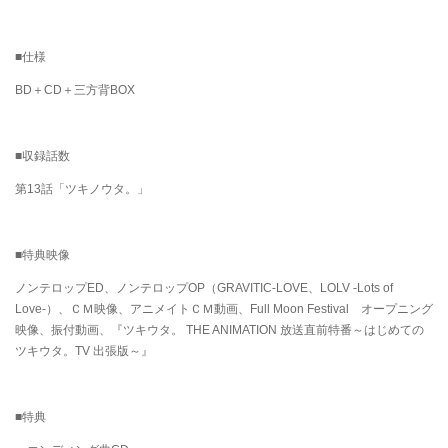
■仕様
BD＋CD＋三方背BOX
■収録話数
第13話「ツキノウタ。」
■特典映像
ノンテロップED、ノンテロップOP（GRAVITIC-LOVE、LOLV -Lots of
Love-）、ＣＭ映像、アニメイトＣＭ動画、Full Moon Festival オープニング
映像、振付動画、『ツキウタ。 THE ANIMATION 放送直前特番～はじめての
ツキウタ。TV 出張版～』
■特典