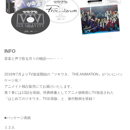
INFO
音楽と声で彩る月々の物語——・・・
2016年7月よりTV放送開始の『ツキウタ。 THE ANIMATION』がついにパッ
ケージ化！
アニメイト独占販売にてお届けいたします。
第７巻には13話を収録。特典映像としてアニメ放映前にTV放送された
「はじめてのツキウタ。TV出張版」と、振付動画を収録！
■パッケージ表紙
１２人