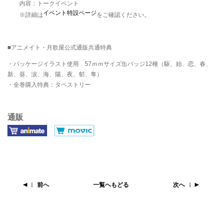
内容：トークイベント
イベント特設ページ
※詳細は
をご確認ください。
■アニメイト・月歌屋公式通販共通特典
・パッケージイラスト使用 57ｍｍサイズ缶バッジ12種（駆、始、恋、春、
新、葵、涙、海、陽、夜、郁、隼）
・全巻購入特典：タペストリー
通販
前へ
一覧へもどる
次へ