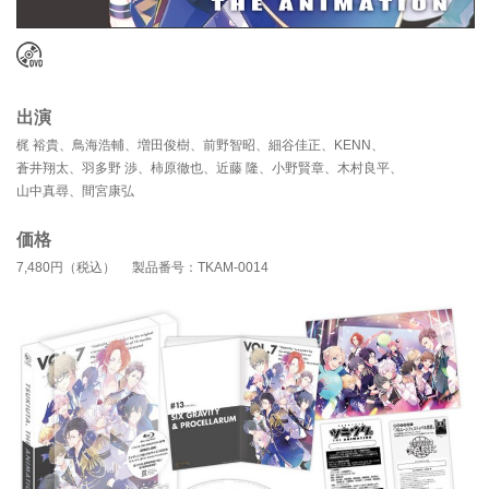
出演
梶 裕貴、鳥海浩輔、増田俊樹、前野智昭、細谷佳正、KENN、
蒼井翔太、羽多野 渉、柿原徹也、近藤 隆、小野賢章、木村良平、
山中真尋、間宮康弘
価格
7,480円（税込） 製品番号：TKAM-0014