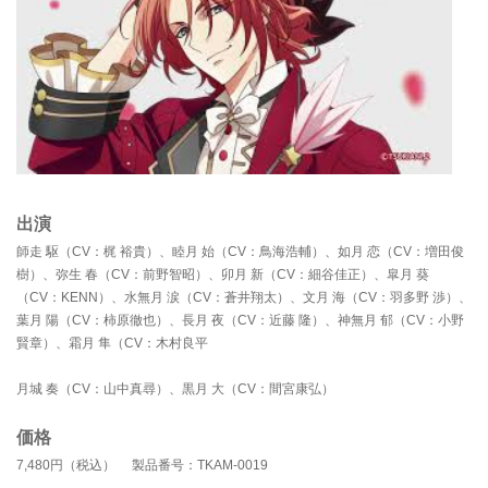
出演
師走 駆（CV：梶 裕貴）、睦月 始（CV：鳥海浩輔）、如月 恋（CV：増田俊
樹）、弥生 春（CV：前野智昭）、卯月 新（CV：細谷佳正）、皐月 葵
（CV：KENN）、水無月 涙（CV：蒼井翔太）、文月 海（CV：羽多野 渉）、
葉月 陽（CV：柿原徹也）、長月 夜（CV：近藤 隆）、神無月 郁（CV：小野
賢章）、霜月 隼（CV：木村良平
月城 奏（CV：山中真尋）、黒月 大（CV：間宮康弘）
価格
7,480円（税込） 製品番号：TKAM-0019