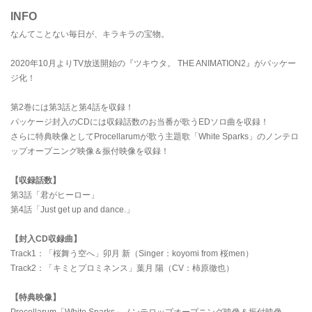
INFO
なんてことない毎日が、キラキラの宝物。
2020年10月よりTV放送開始の『ツキウタ。 THE ANIMATION2』がパッケー
ジ化！
第2巻には第3話と第4話を収録！
パッケージ封入のCDには収録話数のお当番が歌うEDソロ曲を収録！
さらに特典映像としてProcellarumが歌う主題歌「White Sparks」のノンテロ
ップオープニング映像＆振付映像を収録！
【収録話数】
第3話「君がヒーロー」
第4話「Just get up and dance.」
【封入CD収録曲】
Track1：「桜舞う空へ」卯月 新（Singer：koyomi from 桜men）
Track2：「キミとプロミネンス」葉月 陽（CV：柿原徹也）
【特典映像】
Procellarum「White Sparks」ノンテロップオープニング映像＆振付映像