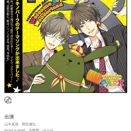
出演
山中真尋、間宮康弘
music＆word：月野尊・ゆうゆ