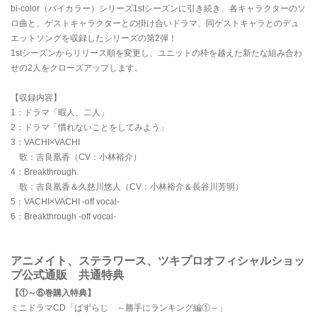
bi-color（バイカラー）シリーズ1stシーズンに引き続き、各キャラクターのソ
ロ曲と、ゲストキャラクターとの掛け合いドラマ、同ゲストキャラとのデュ
エットソングを収録したシリーズの第2弾！
1stシーズンからリリース順を変更し、ユニットの枠を越えた新たな組み合わ
せの2人をクローズアップします。
【収録内容】
1：ドラマ「暇人、二人」
2：ドラマ「慣れないことをしてみよう」
3：VACHI×VACHI
歌：吉良凰香（CV：小林裕介）
4：Breakthrough
歌：吉良凰香＆久慈川悠人（CV：小林裕介＆長谷川芳明）
5：VACHI×VACHI -off vocal-
6：Breakthrough -off vocal-
アニメイト、ステラワース、ツキプロオフィシャルショッ
プ公式通販 共通特典
【①～⑥巻購入特典】
ミニドラマCD「ばずらじ ～勝手にランキング編①～」