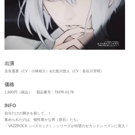
出演
吉良凰香（CV：小林裕介）&久慈川悠人（CV：長谷川芳明）
価格
1,980円（税込） 製品番号：TKPR-0178
INFO
自分だけの輝きを探して…！
集められたのは、個性豊かな男（原石）たち。
「VAZZROCK（バズロック）」シリーズが待望のセカンドシーズンに突入！