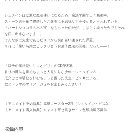
シュタインは立派な魔法使いになるため、魔法学園で日々勉強中。
スィーツ選手権で優勝したご褒美に不思議な力を授かると言われている
「ハートショコラの木の実」をもらったのだが、しばらく経った今でもそれ
を口に出来ないまま…。
そんな彼に先生であるビスJr.から突如言い渡された課題。
それは「暑い時期にピッタリ合うお菓子魔法の開発」だった――！
「双子の魔法使いリコとグリ」のCD第3弾。
香りの魔法を操るちょっと人見知りな少年・シュタイン＆
厄介ごとや騒動を好むちょっと困った先生・ビスJr.による、
歌とドラマのマリアージュをお楽しみください！
【アニメイト予約特典】厚紙コースター2種（シュタイン・ビスJr.）
【アニメイト購入特典】キャスト寄せ書きサイン色紙抽選応募券
収録内容