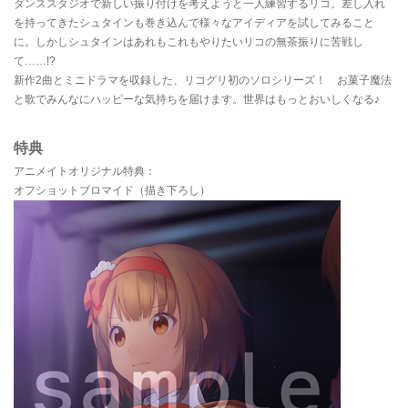
ダンススタジオで新しい振り付けを考えようと一人練習するリコ。差し入れ
を持ってきたシュタインも巻き込んで様々なアイディアを試してみること
に。しかしシュタインはあれもこれもやりたいリコの無茶振りに苦戦し
て……!?
新作2曲とミニドラマを収録した、リコグリ初のソロシリーズ！ お菓子魔法
と歌でみんなにハッピーな気持ちを届けます。世界はもっとおいしくなる♪
特典
アニメイトオリジナル特典：
オフショットブロマイド（描き下ろし）