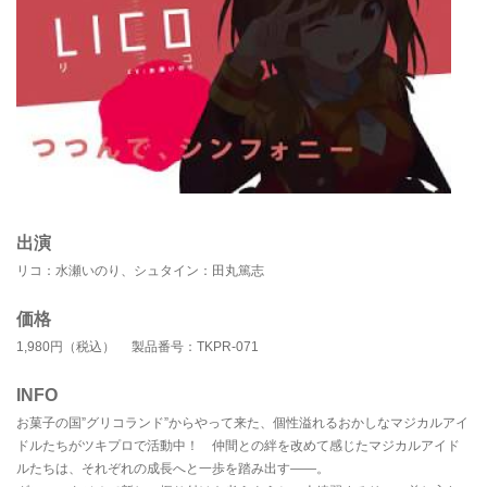
出演
リコ：水瀬いのり、シュタイン：田丸篤志
価格
1,980円（税込） 製品番号：TKPR-071
INFO
お菓子の国”グリコランド”からやって来た、個性溢れるおかしなマジカルアイ
ドルたちがツキプロで活動中！ 仲間との絆を改めて感じたマジカルアイド
ルたちは、それぞれの成長へと一歩を踏み出す――。