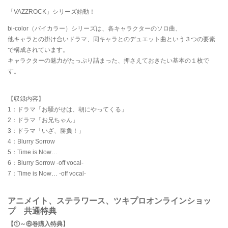
「VAZZROCK」シリーズ始動！
bi-color（バイカラー）シリーズは、各キャラクターのソロ曲、
他キャラとの掛け合いドラマ、同キャラとのデュエット曲という３つの要素
で構成されています。
キャラクターの魅力がたっぷり詰まった、押さえておきたい基本の１枚で
す。
【収録内容】
1：ドラマ「お騒がせは、朝にやってくる」
2：ドラマ「お兄ちゃん」
3：ドラマ「いざ、勝負！」
4：Blurry Sorrow
5：Time is Now…
6：Blurry Sorrow -off vocal-
7：Time is Now… -off vocal-
アニメイト、ステラワース、ツキプロオンラインショッ
プ 共通特典
【①～⑥巻購入特典】