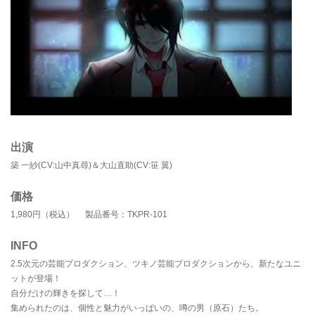
出演
築 一紗(CV:山中真尋)＆大山直助(CV:笹 翼)
価格
1,980円（税込） 製品番号：TKPR-101
INFO
2.5次元の芸能プロダクション、ツキノ芸能プロダクションから、新たなユニ
ットが登場！
自分だけの輝きを探して…！
集められたのは、個性と魅力がいっぱいの、噂の男（原石）たち。