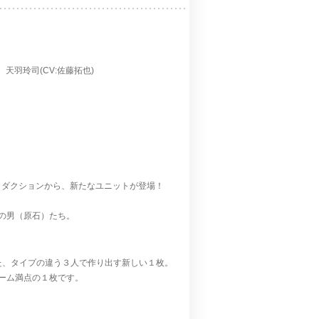
、天羽玲司(CV:佐藤拓也)
ロダクションから、新たなユニットが登場！
の男（原石）たち。
も超えた、タイプの違う３人で作り出す新しい１枚。
ーム満点の１枚です。