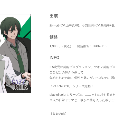
出演
築 一紗(CV:山中真尋)、小野田翔(CV:菊池幸利)
価格
1,980円（税込） 製品番号：TKPR-113
INFO
2.5次元の芸能プロダクション、ツキノ芸能プ
自分だけの輝きを探して…！
集められたのは、個性と魅力がいっぱいの、噂
「VAZZROCK」シリーズ始動！
play of colorシリーズは、ユニットの枠
３人の日常ドラマと、歌が２曲も入ったボリュ
【収録内容】