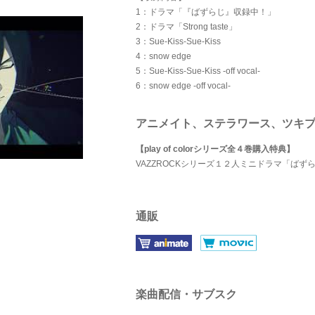
1：ドラマ「『ばずらじ』収録中！」
2：ドラマ「Strong taste」
3：Sue-Kiss-Sue-Kiss
4：snow edge
5：Sue-Kiss-Sue-Kiss -off vocal-
6：snow edge -off vocal-
アニメイト、ステラワース、ツキ
【play of colorシリーズ全４巻購入特典】
VAZZROCKシリーズ１２人ミニドラマ「ば
通販
楽曲配信・サブスク