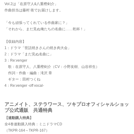
Vol.2は「在原守人&八重樫剣介」
作曲担当は藤村 衛でお届けします。
「今も頑張ってくれている作曲家に？」
「それから、まだ見ぬ俺たちの名曲に……乾杯！」
【収録内容】
1：ドラマ「世話焼きさんの焼き肉大会」
2：ドラマ「まだ見ぬ名曲に」
3：Re:venger
歌：在原守人、八重樫剣介（CV：小野友樹、山谷祥生）
作詞・作曲・編曲：滝沢 章
ギター：田村つくね
4：Re:venger -off vocal-
アニメイト、ステラワース、ツキプロオフィシャルショッ
プ公式通販 共通特典
【連動購入特典】
全4巻連動購入特典：ミニドラマCD
（TKPR-164～TKPR-167）