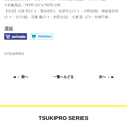
※対象商品：TKPR-207＆TKPR-208
【出演】大原 空(ＣＶ：豊永利行)、在原守人(ＣＶ：小野友樹)、神楽坂宗司
(ＣＶ：古川 慎)、宗像 廉(ＣＶ：村田太志)、七瀬 望（CV：沢城千春）
通販
©TSUKIPRO
前へ
一覧へもどる
次へ
TSUKIPRO SERIES