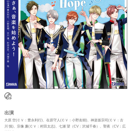
出演
大原 空(ＣＶ：豊永利行)、在原守人(ＣＶ：小野友樹)、神楽坂宗司(ＣＶ：古
川 慎)、宗像 廉(ＣＶ：村田太志)、七瀬 望（CV：沢城千春）、聖夜（CV：広