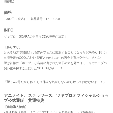
瀬裕也）
価格
3,300円（税込） 製品番号：TKPR-208
INFO
ツキプロ SOARAのドラマCDの発売が決定！
【あらすじ】
とある地方で開催される野外フェスに出演することになったSOARA。同じく
出演予定のCOOLASH・聖夜との久しぶりの再会を喜ぶ空たち。そんな中、
望は首輪に『ホープ』と名前の書かれた迷子の犬を見つける。皆でホープの
飼い主を探すことにしたSOARAだが……？
「望くん2号だからね！ もう他人な気がしないから放っておけないよ～！」
アニメイト、ステラワース、ツキプロオフィシャルショッ
プ公式通販 共通特典
【連動購入特典】
2巻連動購入特典：ミニドラマCD「いぶらじ特別版」（SOARA編）