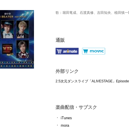
歌：堀田竜成、石渡真修、吉田知央、植田慎一
通販
外部リンク
2.5次元ダンスライブ「ALIVESTAGE」Episo
楽曲配信・サブスク
iTunes
mora