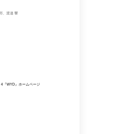
郎、渡邉 響
de 4『WYD』ホームページ