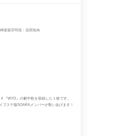
／神楽坂宗司役：吉田知央
ode 4 『WYD』の劇中歌を収録した１枚です。
ブステ版SOARAメンバーが歌いあげます！