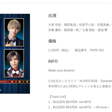
出演
大原 空役：堀田竜成／在原守人役：石渡真修
宗像 廉役：植田慎一郎／七瀬 望役：渡邉 響
価格
1,320円（税込） 製品番号：TKPR-262
INFO
Wake your dreams!
2.5次元ダンスライブ「ALIVESTAGE」Epis
本作用のために特別なアレンジを加えた楽曲をイ
【Track List】
1：BUZZER BEATER -ver.WYD-
2：BUZZER BEATER -ver.WYD- ＜off vocal＞