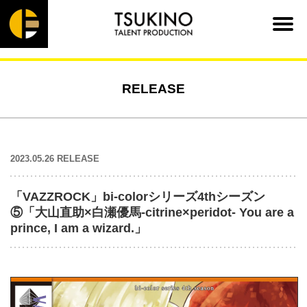
RELEASE
2023.05.26 RELEASE
「VAZZROCK」bi-colorシリーズ4thシーズン
⑤「大山直助×白瀬優馬-citrine×peridot- You are a
prince, I am a wizard.」