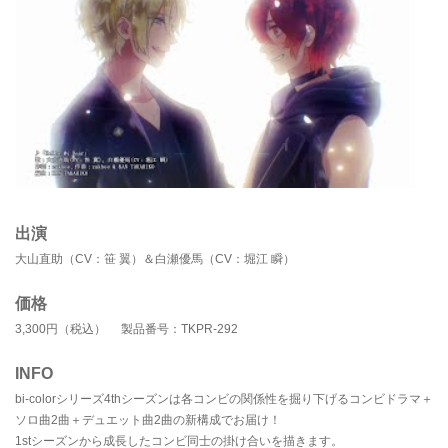
出演
大山直助（CV：笹 翼）＆白瀬優馬（CV：堀江 瞬）
価格
3,300円（税込） 製品番号：TKPR-292
INFO
bi-colorシリーズ4thシーズンは各コンビの関係性を掘り下げるコンビドラマ＋
ソロ曲2曲＋デュエット曲2曲の新構成でお届け！
1stシーズンから成長したコンビ同士の掛け合いを描きます。