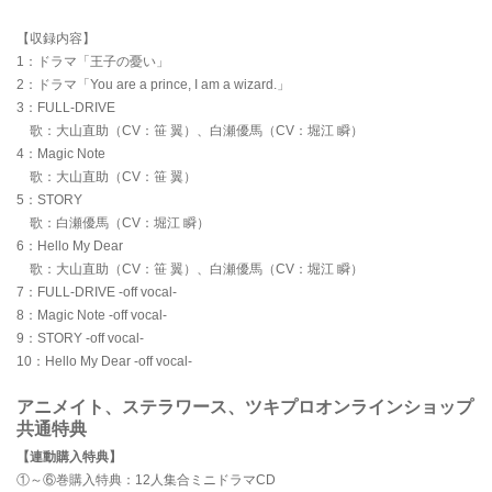
【収録内容】
1：ドラマ「王子の憂い」
2：ドラマ「You are a prince, I am a wizard.」
3：FULL-DRIVE
歌：大山直助（CV：笹 翼）、白瀬優馬（CV：堀江 瞬）
4：Magic Note
歌：大山直助（CV：笹 翼）
5：STORY
歌：白瀬優馬（CV：堀江 瞬）
6：Hello My Dear
歌：大山直助（CV：笹 翼）、白瀬優馬（CV：堀江 瞬）
7：FULL-DRIVE -off vocal-
8：Magic Note -off vocal-
9：STORY -off vocal-
10：Hello My Dear -off vocal-
アニメイト、ステラワース、ツキプロオンラインショップ
共通特典
【連動購入特典】
①～⑥巻購入特典：12人集合ミニドラマCD