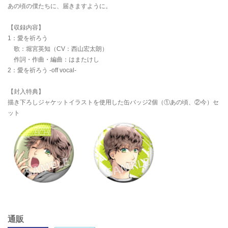
あの頃の僕たちに、届きますように。
【収録内容】
1：愛を祈ろう
歌：堀宮英知（CV：西山宏太朗）
作詞・作曲・編曲：はまたけし
2：愛を祈ろう -off vocal-
【封入特典】
描き下ろしジャケットイラストを使用した缶バッジ2個（①あの頃、②今）セ
ット
通販