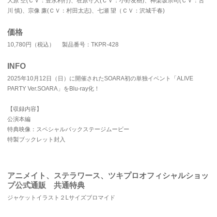
大原 空(ＣＶ：豊永利行)、在原守人(ＣＶ：小野友樹)、神楽坂宗司(ＣＶ：古
川 慎)、宗像 廉(ＣＶ：村田太志)、七瀬 望（ＣＶ：沢城千春)
価格
10,780円（税込） 製品番号：TKPR-428
INFO
2025年10月12日（日）に開催されたSOARA初の単独イベント「ALIVE
PARTY Ver.SOARA」をBlu-ray化！
【収録内容】
公演本編
特典映像：スペシャルバックステージムービー
特製ブックレット封入
アニメイト、ステラワース、ツキプロオフィシャルショッ
プ公式通販 共通特典
ジャケットイラスト２Lサイズブロマイド