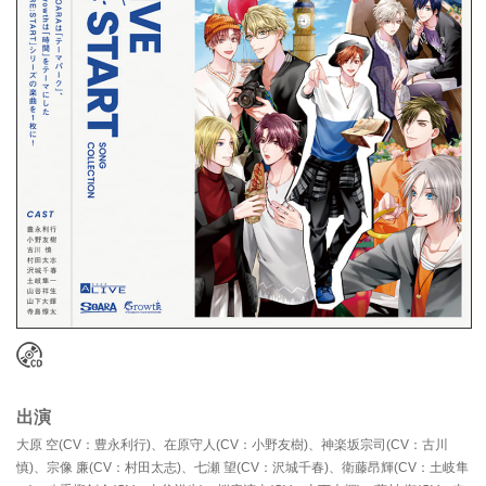
出演
大原 空(CV：豊永利行)、在原守人(CV：小野友樹)、神楽坂宗司(CV：古川
慎)、宗像 廉(CV：村田太志)、七瀬 望(CV：沢城千春)、衛藤昂輝(CV：土岐隼