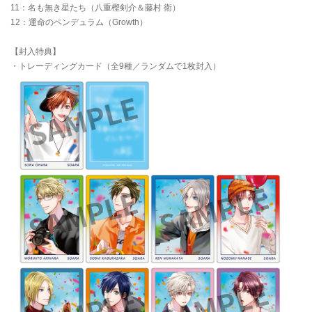
11：名も無き星たち（八重樫剣介＆藤村 衛）
12：運命のペンデュラム（Growth）
【封入特典】
・トレーディングカード（全9種／ランダムで1枚封入）