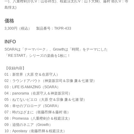
一)、八重樫剣介(CV：山谷祥生)、桜庭涼太(CV：山下大輝)、藤村 衛(CV：寺
島惇太)
価格
3,300円（税込） 製品番号：TKPR-433
INFO
SOARAは「テーマパーク」、Growthは「時間」をテーマにした
「RE:START」シリーズの楽曲を1枚に！
【収録内容】
01：新世界（大原 空＆在原守人）
02：ラウンドアバウト（神楽坂宗司＆宗像 廉＆七瀬 望）
03：LIFE IS AMAZING（SOARA）
04：panorama（在原守人＆神楽坂宗司）
05：ねてないピエロ（大原 空＆宗像 廉＆七瀬 望）
06：幸せのプロローグ（SOARA）
07：時のはざまに（衛藤昂輝＆藤村 衛）
08：Promessa（八重樫剣介＆桜庭涼太）
09：追憶のネニア（Growth）
10：Apostasy（衛藤昂輝＆桜庭涼太）