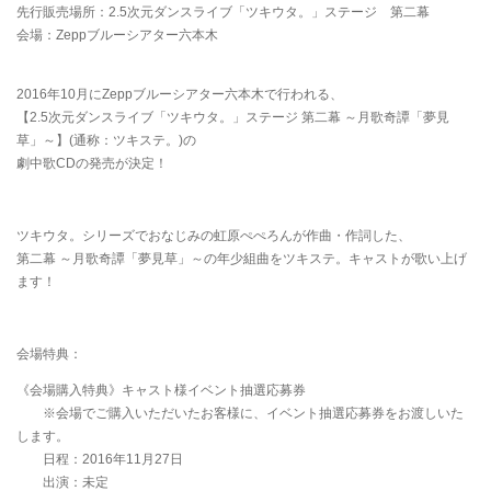
先行販売場所：2.5次元ダンスライブ「ツキウタ。」ステージ 第二幕
会場：Zeppブルーシアター六本木
2016年10月にZeppブルーシアター六本木で行われる、
【2.5次元ダンスライブ「ツキウタ。」ステージ 第二幕 ～月歌奇譚「夢見
草」～】(通称：ツキステ。)の
劇中歌CDの発売が決定！
ツキウタ。シリーズでおなじみの虹原ぺぺろんが作曲・作詞した、
第二幕 ～月歌奇譚「夢見草」～の年少組曲をツキステ。キャストが歌い上げ
ます！
会場特典：
《会場購入特典》キャスト様イベント抽選応募券
※会場でご購入いただいたお客様に、イベント抽選応募券をお渡しいた
します。
日程：2016年11月27日
出演：未定