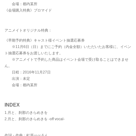
会場：都内某所
《会場購入特典》ブロマイド
アニメイトオリジナル特典：
《早期予約特典》キャスト様イベント抽選応募券
※11月6日（日）までにご予約（内金全額）いただいたお客様に、イベン
ト抽選応募券をお渡しいたします。
※アニメイトで予約した商品はイベント会場で受け取ることはできませ
ん。
日程：2016年11月27日
出演：未定
会場：都内某所
INDEX
1.月と、刹那のきらめきを
2.月と、刹那のきらめきを -off vocal-
作詞・作曲：虹原ぺぺろん