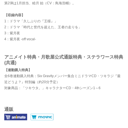
第2弾は1月担当、睦月 始（CV：鳥海浩輔）。
【収録内容】
1：ドラマ「久しぶりの『王様』」
2：ドラマ「時代と世代を超えた、王者の走りを」
3：紫月夜
4：紫月夜 -off vocal-
アニメイト特典・月歌屋公式通販特典・ステラワース特典
(共通)
【連動購入特典】
全6巻連動購入特典：Six Gravityメンバー集合ミニドラマCD・ツキラジ『最
近どうよ？』特別編（約20分予定）
対象商品：「ツキウタ。」キャラクターCD・4thシーズン1～6
通販