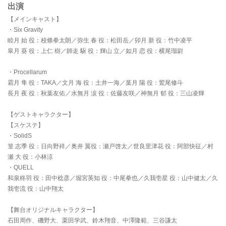
出演
【メインキャスト】
・Six Gravity
睦月 始 役：校條拳太朗／弥生 春 役：松田岳／卯月 新 役：竹中凌平
皐月 葵 役：上仁 樹／師走 駆 役：輝山 立／如月 恋 役：横尾瑠尉
・Procellarum
霜月 隼 役：TAKA／文月 海 役：土井一海／葉月 陽 役：鷲尾修斗
長月 夜 役：秋葉友佑／水無月 涙 役：佐藤友咲／神無月 郁 役：三山凌輝
【ゲストキャラクター】
【スケステ】
・SolidS
篁 志季 役：日向野祥／奥井 翼役：瀬戸啓太／世良里津花 役：阿部快征／村
瀬 大 役：小林涼
・QUELL
和泉柊羽 役：田中稔彦／堀宮英知 役：中尾拳也／久我壱星 役：山中健太／久
我壱流 役：山中翔太
【舞台オリジナルキャラクター】
石田周作、磯野大、栗田学武、鈴木翔音、中澤隆範、三谷謙太