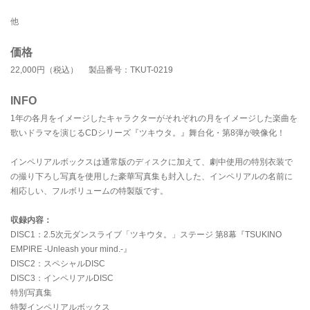
他
価格
22,000円（税込） 製品番号：TKUT-0219
INFO
1年の各月をイメージしたキャラクターがそれぞれの月をイメージした楽曲を
歌いドラマを演じるCDシリーズ『ツキウタ。』舞台化・第8弾が映像化！
インペリアルボックスは通常版のディスクに加えて、劇中使用の特別衣装で
の撮り下ろし写真を使用した豪華写真集も封入した、インペリアルの名前に
相応しい、フルボリュームの特製版です。
収録内容：
DISC1：2.5次元ダンスライブ「ツキウタ。」ステージ 第8幕『TSUKINO
EMPIRE -Unleash your mind.-』
DISC2：スペシャルDISC
DISC3：インペリアルDISC
特別写真集
特製インペリアルボックス