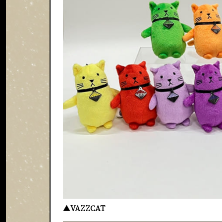
▲
VAZZCAT