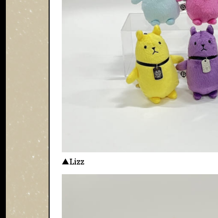
▲
Lizz