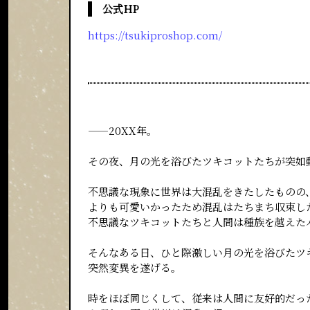
公式HP
https://tsukiproshop.com/
―――――20XX年。
その夜、月の光を浴びたツキコットたちが突如
不思議な現象に世界は大混乱をきたしたものの
よりも可愛いかったため混乱はたちまち収束し
不思議なツキコットたちと人間は種族を越えた
そんなある日、ひと際激しい月の光を浴びたツ
突然変異を遂げる。
時をほぼ同じくして、従来は人間に友好的だっ