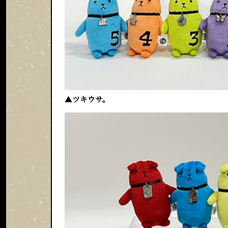
▲
ツキウサ。