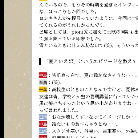
んでいるので、もうその時期を過ぎたインフィ
な、ほっこりした回でした。
ヨシキさんが先程言っていたように、今回は士
てくれるのがうれしかったです。
呂庵としては、pioniＸに加えて士欧の同期
て振る舞っている印象でした。
零といるときは甘えん坊なので(笑)。そういっ
「夏といえば」というエピソードを教えて
：皆肌真っ白で、夏に縁がなさそうな……
中島
：(笑)。
全員
：高校生のときのことなんですけど、夏休
千葉
友達は皆、学校とか塾の夏期講習に行っていた
黒に焼けちゃったという思い出がありますね…
って言われました。
：おなか壊しやすいなってイメージしか……
田所
：冷たいもの食べちゃうとね……。
中島
：スタジオ寒い、外暑い、電車寒い、外暑
田所
：温度差がしんどいよね……。