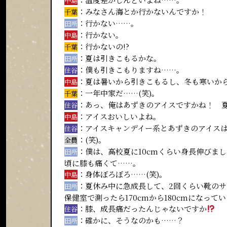
中島
：みなさん海とか行かないんですか！
千葉
：行かない……。
田所
：行かない。
中島
：行かないの!?
千葉
：夏は引きこもるかな。
田所
：僕も引きこもりますね……。
住谷
：夏は暑いから引きこもるし、冬も寒いか
中島
：一年中家だ……(笑)。
千葉
：あっ、俺はあずきのアイスですかね！ 
住谷
：アイスおいしいよね。
中島
：アイスキャンデイー系とあずきのアイス
住谷
：(笑)。
全員
：僕は、高校夏に10cmくらい身長伸びま
田所
頃に膝も痛くて……。
：身体ぼろぼろ……(笑)。
中島
：夏休み中に急成長して、2回くらい靴の
田所
保健室で測ったら170cmから180cmになって
：膝、成長痛だったんじゃないですか
住谷
：確かに、そうなのかも……？
田所