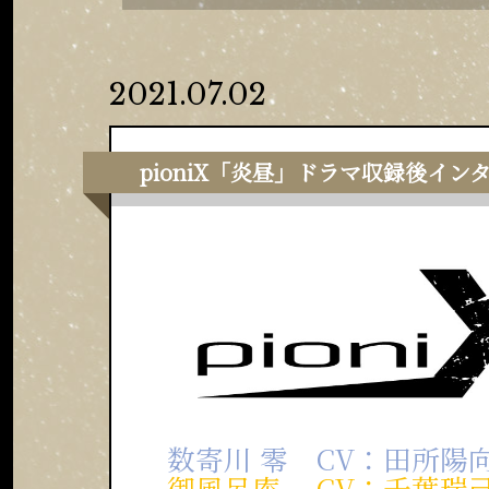
2021.07.02
pioniX「炎昼」ドラマ収録後イン
数寄川 零 CV：田所陽
御風呂庵 CV：千葉瑞