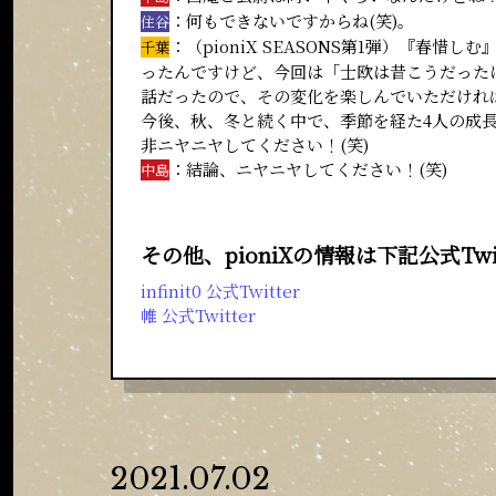
：何もできないですからね(笑)。
住谷
：（pioniX SEASONS第1弾）『
千葉
ったんですけど、今回は「士欧は昔こうだった
話だったので、その変化を楽しんでいただけれ
今後、秋、冬と続く中で、季節を経た4人の成
非ニヤニヤしてください！(笑)
：結論、ニヤニヤしてください！(笑)
中島
その他、pioniXの情報は下記公式Tw
infinit0 公式Twitter
帷 公式Twitter
2021.07.02