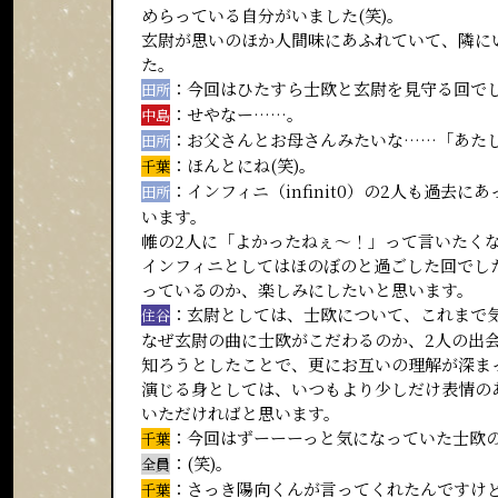
めらっている自分がいました(笑)。
玄尉が思いのほか人間味にあふれていて、隣に
た。
：今回はひたすら士欧と玄尉を見守る回で
田所
：せやなー……。
中島
：お父さんとお母さんみたいな……「あた
田所
：ほんとにね(笑)。
千葉
：インフィニ（infinit0）の2人も過
田所
います。
帷の2人に「よかったねぇ～！」って言いたくな
インフィニとしてはほのぼのと過ごした回でし
っているのか、楽しみにしたいと思います。
：玄尉としては、士欧について、これまで
住谷
なぜ玄尉の曲に士欧がこだわるのか、2人の出
知ろうとしたことで、更にお互いの理解が深ま
演じる身としては、いつもより少しだけ表情の
いただければと思います。
：今回はずーーーっと気になっていた士欧の
千葉
：(笑)。
全員
：さっき陽向くんが言ってくれたんですけ
千葉