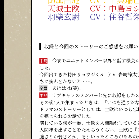
天城士欧 CV：中島ヨ
羽柴玄尉 CV：住谷哲
収録と今回のストーリーのご感想をお願い
：今までユニットメンバー以外と話す機会
中島
した。
今回出てきた持田リョウジくん（CV: 岩崎諒
ちに摘んどかないと……。
：あははは(笑)。
全員
：サブキャラのメンバーと先に収録をした
中島
その後4人で集まったときは、「いつも通りだ
ドラマのストーリーとしては、士欧はいつも忘
を感じられるお話でした。
演じている僕が一番、士欧を人間離れしている
人間味を出すことをためらうくらい、士欧に『
脆さとか弱さとか、そういったところがあるの