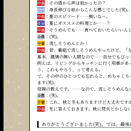
：その頃から声は低かったの？
中島
：身長伸びる前からこんな感じでした(笑)
田所
：夏のエピソード……無いな～。
中島
：夏にオススメの料理とか……？
住谷
：そうめんでも……食べておいたらいいん
中島
：(笑)。
全員
：流しそうめんとか！
千葉
：昔、番組で流しそうめんやったけど、「な
中島
基本、風情の無い人間なので……自分でもびっ
例えば、リビングからキッチンに行く用事があ
う、これもやろう、って考える。
で、その中のひとつでも忘れると、めちゃくちゃ
ます(笑)。
母親の教えです。……なので、流しそうめんな
：(笑)。
全員
：これ、秋と冬もありますけど大丈夫ですかね
千葉
：先に答えておきます。秋に焚火とかしない
中島
ありがとうございました(笑)。では、最