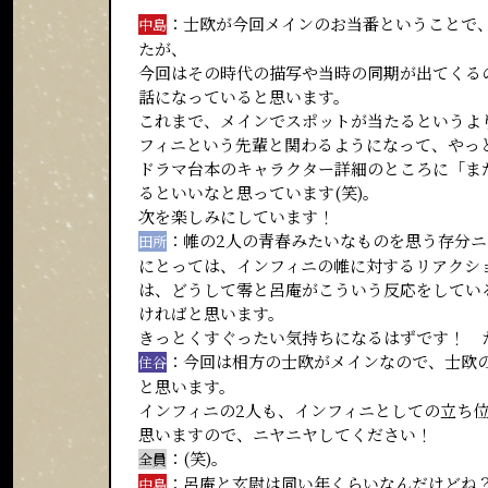
：士欧が今回メインのお当番ということで
中島
たが、
今回はその時代の描写や当時の同期が出てくる
話になっていると思います。
これまで、メインでスポットが当たるというよ
フィニという先輩と関わるようになって、やっ
ドラマ台本のキャラクター詳細のところに「ま
るといいなと思っています(笑)。
次を楽しみにしています！
：帷の2人の青春みたいなものを思う存分
田所
にとっては、インフィニの帷に対するリアクシ
は、どうして零と呂庵がこういう反応をしてい
ければと思います。
きっとくすぐったい気持ちになるはずです！ 
：今回は相方の士欧がメインなので、士欧
住谷
と思います。
インフィニの2人も、インフィニとしての立ち位
思いますので、ニヤニヤしてください！
：(笑)。
全員
：呂庵と玄尉は同い年くらいなんだけどね
中島