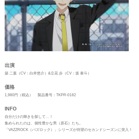
出演
築 二葉（CV：白井悠介）&立花 歩（CV：坂 泰斗）
価格
1,980円（税込） 製品番号：TKPR-0182
INFO
自分だけの輝きを探して…！
集められたのは、個性豊かな男（原石）たち。
「VAZZROCK（バズロック）」シリーズが待望のセカンドシーズンに突入！