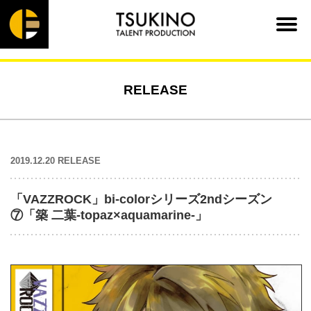
RELEASE
2019.12.20 RELEASE
「VAZZROCK」bi-colorシリーズ2ndシーズン
⑦「築 二葉-topaz×aquamarine-」