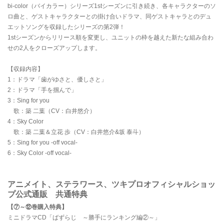
bi-color（バイカラー）シリーズ1stシーズンに引き続き、各キャラクターのソ
ロ曲と、ゲストキャラクターとの掛け合いドラマ、同ゲストキャラとのデュ
エットソングを収録したシリーズの第2弾！
1stシーズンからリリース順を変更し、ユニットの枠を越えた新たな組み合わ
せの2人をクローズアップします。
【収録内容】
1：ドラマ「歯がゆさと、優しさと」
2：ドラマ「手を掴んで」
3：Sing for you
歌：築 二葉（CV：白井悠介）
4：Sky Color
歌：築 二葉＆立花 歩（CV：白井悠介&坂 泰斗）
5：Sing for you -off vocal-
6：Sky Color -off vocal-
アニメイト、ステラワース、ツキプロオフィシャルショッ
プ公式通販 共通特典
【⑦～⑫巻購入特典】
ミニドラマCD「ばずらじ ～勝手にランキング編②～」