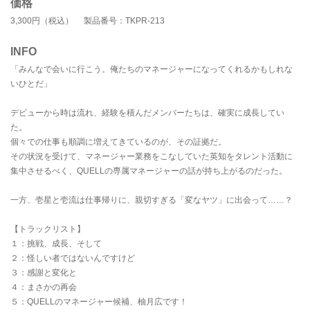
価格
3,300円（税込） 製品番号：TKPR-213
INFO
「みんなで会いに行こう。俺たちのマネージャーになってくれるかもしれな
いひとだ」
デビューから時は流れ、経験を積んだメンバーたちは、確実に成長してい
た。
個々での仕事も順調に増えてきているのが、その証拠だ。
その状況を受けて、マネージャー業務をこなしていた英知をタレント活動に
集中させるべく、QUELLの専属マネージャーの話が持ち上がるのだった。
一方、壱星と壱流は仕事帰りに、親切すぎる「変なヤツ」に出会って……？
【トラックリスト】
１：挑戦、成長、そして
２：怪しい者ではないんですけど
３：感謝と変化と
４：まさかの再会
５：QUELLのマネージャー候補、柚月広です！