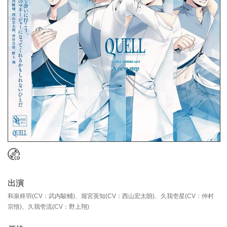
出演
和泉柊羽(CV：武内駿輔)、堀宮英知(CV：西山宏太朗)、久我壱星(CV：仲村
宗悟)、久我壱流(CV：野上翔)