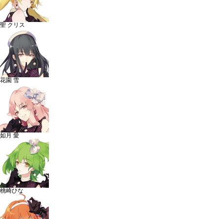
聖 クリス
花園 雪
如月 愛
桃崎ひな