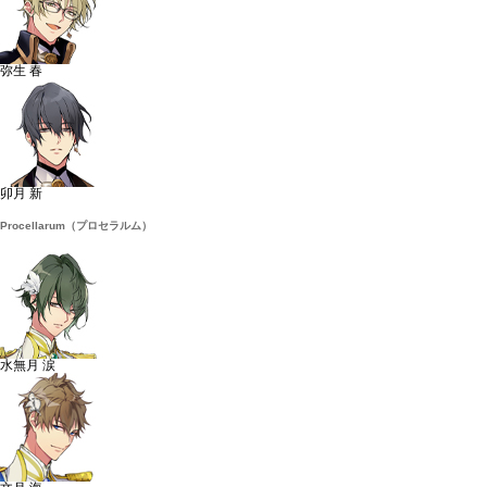
弥生 春
卯月 新
Procellarum（プロセラルム）
水無月 涙