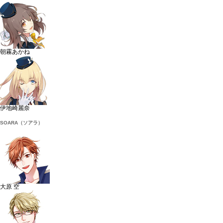
朝霧あかね
伊地崎麗奈
SOARA（ソアラ）
大原 空