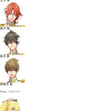
文月 海
葉月 陽
長月 夜
神無月 郁
Fluna（フルーナ）