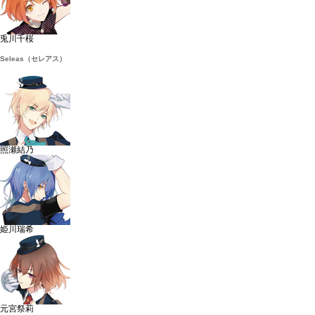
兎川千桜
Seleas（セレアス）
照瀬結乃
姫川瑞希
元宮祭莉