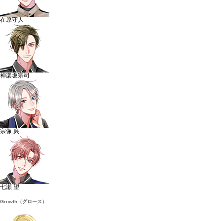
在原守人
神楽坂宗司
宗像 廉
七瀬 望
Growth（グロース）