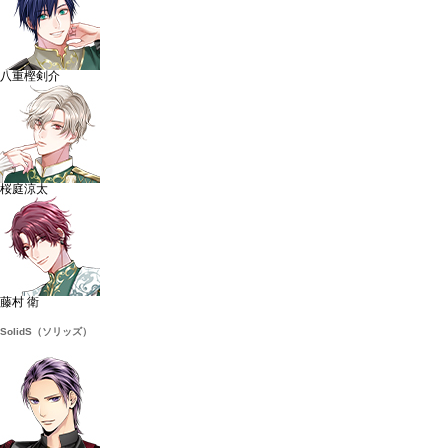
八重樫剣介
桜庭涼太
藤村 衛
SolidS（ソリッズ）