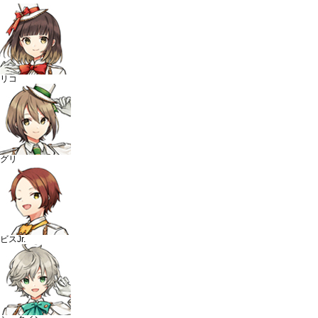
リコ
グリ
ビスJr.