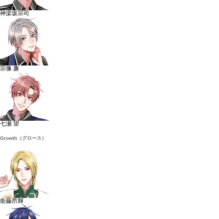
神楽坂宗司
宗像 廉
七瀬 望
Growth（グロース）
衛藤昂輝