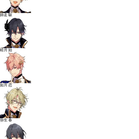
師走 駆
睦月 始
如月 恋
弥生 春