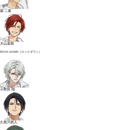
築 二葉
大山直助
ROCK DOWN（ロックダウン）
小野田 翔
久慈川悠人