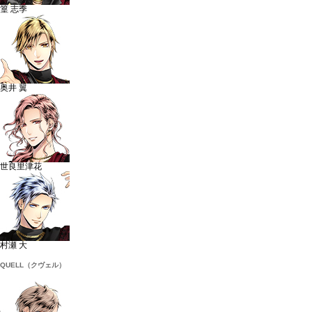
篁 志季
奥井 翼
世良里津花
村瀬 大
QUELL（クヴェル）