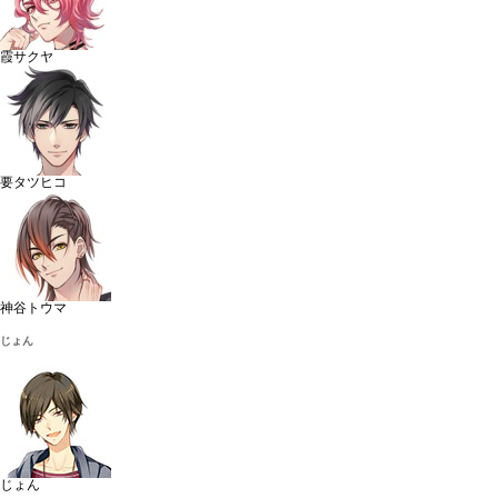
霞サクヤ
要タツヒコ
神谷トウマ
じょん
じょん