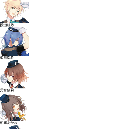
照瀬結乃
姫川瑞希
元宮祭莉
朝霧あかね