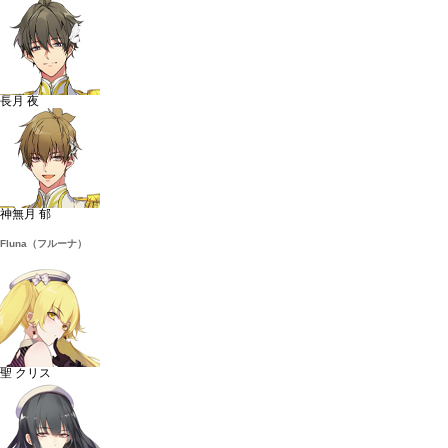
長月 夜
神無月 郁
Fluna（フルーナ）
聖 クリス