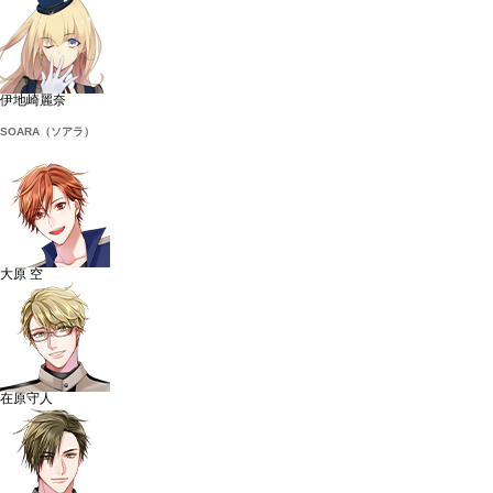
伊地崎麗奈
SOARA（ソアラ）
大原 空
在原守人