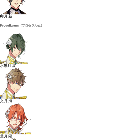
卯月 新
Procellarum（プロセラルム）
水無月 涙
文月 海
葉月 陽