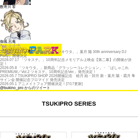
数寄川 零
御風 呂庵
2026.07.17 『aninight featuring 「ツキウタ。」葉月 陽 30th anniversary DJ
Party』開催決定
2026.07.17 「ツキステ。」10周年記念メモリアル上映会【第二幕】の開催が決
定！
2026.05.8 「ツキウタ。」新商品「グラッシーコレクション」・「ぱしゃこれ
PREMIUM／Vol.2 ツキステ。10周年記念Ver.」発売決定！
2026.05.7 TSUKIPRO SHOP 2026開催記念 睦月 始・卯月 新・葉月 陽・霜月 隼
サイン会 開催記念ブロマイド 発売決定
2026.05.1 アニメイトフェア開催決定！[7/17更新]
@tsukino_pro からのツイート
TSUKIPRO SERIES