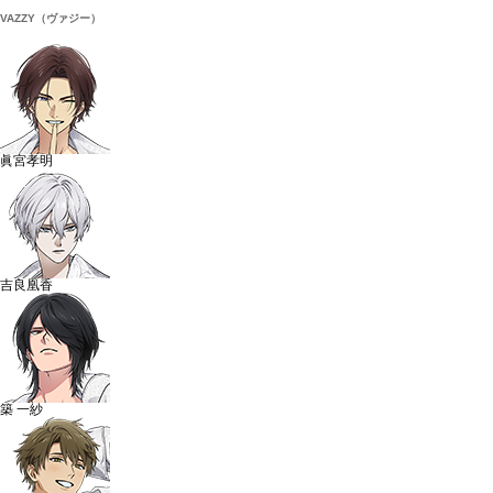
VAZZY（ヴァジー）
眞宮孝明
吉良凰香
築 一紗