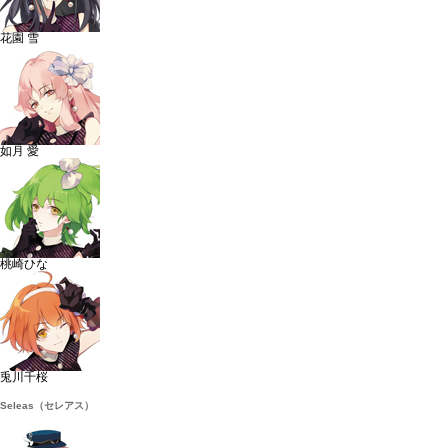
花園 雪
如月 愛
桃崎ひな
兎川千桜
Seleas（セレアス）