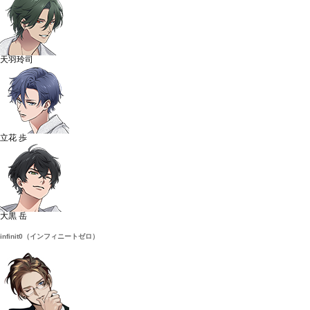
天羽玲司
立花 歩
大黒 岳
infinit0（インフィニートゼロ）