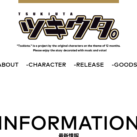
ABOUT
-
CHARACTER
-
RELEASE
-
GOOD