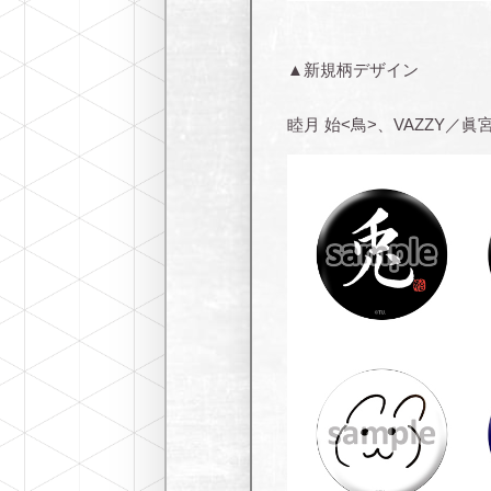
▲新規柄デザイン
睦月 始<鳥>、VAZZY／眞宮