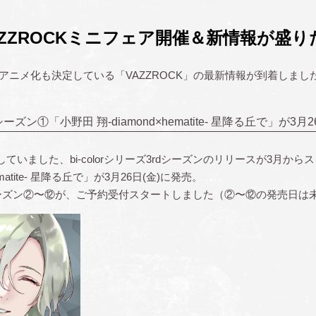
ZZROCKミニフェア開催＆新情報が盛
年にアニメ化も決定している「VAZZROCK」の最新情報が到着しまし
rdシーズン①「小野田 翔-diamond×hematite- 星降る丘で」が3
いました、bi-colorシリーズ3rdシーズンのリリースが3月から
ematite- 星降る丘で」が3月26日(金)に発売。
ズ3rdシーズン②〜⑫が、ご予約受付スタートしました（②〜⑫の発売日