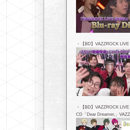
・【BD】VAZZROCK LIVE
・【BD】VAZZROCK LIVE
CD「Dear Dreamer,」VA