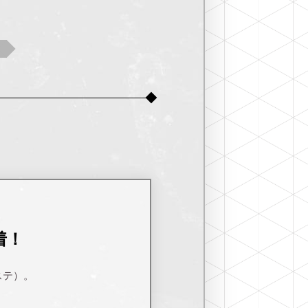
着！
ステ）。