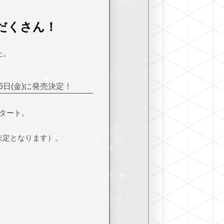
りだくさん！
た。
月26日(金)に発売決定！
スタート。
は未定となります）。