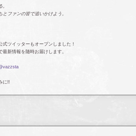
る。
ちとファンの皆で追いかけよう。
公式ツイッターもオープンしました！
で最新情報を随時お届けします。
@vazzsta
に!!