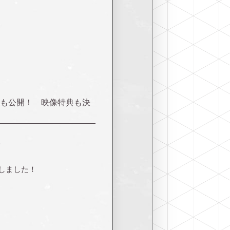
開＆CMも公開！ 映像特典も決
を
しました！